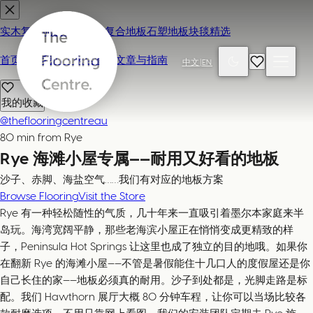
实木复合地板
地毯
强化复合地板
石塑地板
块毯精选
首页
联系我们 / 来店参观
文章与指南
中文
|
EN
我的收藏
@theflooringcentreau
80 min from Rye
Rye 海滩小屋专属——耐用又好看的地板
沙子、赤脚、海盐空气……我们有对应的地板方案
Browse Flooring
Visit the Store
Rye 有一种轻松随性的气质，几十年来一直吸引着墨尔本家庭来半
岛玩。海湾宽阔平静，那些老海滨小屋正在悄悄变成更精致的样
子，Peninsula Hot Springs 让这里也成了独立的目的地哦。如果你
在翻新 Rye 的海滩小屋——不管是暑假能住十几口人的度假屋还是你
自己长住的家——地板必须真的耐用。沙子到处都是，光脚走路是标
配。我们 Hawthorn 展厅大概 80 分钟车程，让你可以当场比较各