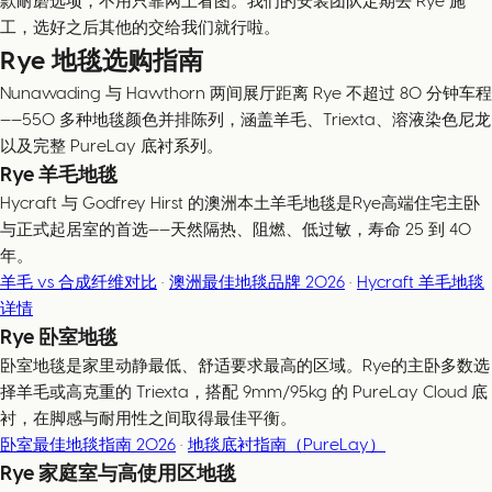
款耐磨选项，不用只靠网上看图。我们的安装团队定期去 Rye 施
工，选好之后其他的交给我们就行啦。
Rye 地毯选购指南
Nunawading 与 Hawthorn 两间展厅距离 Rye 不超过 80 分钟车程
——550 多种地毯颜色并排陈列，涵盖羊毛、Triexta、溶液染色尼龙
以及完整 PureLay 底衬系列。
Rye 羊毛地毯
Hycraft 与 Godfrey Hirst 的澳洲本土羊毛地毯是Rye高端住宅主卧
与正式起居室的首选——天然隔热、阻燃、低过敏，寿命 25 到 40
年。
羊毛 vs 合成纤维对比
·
澳洲最佳地毯品牌 2026
·
Hycraft 羊毛地毯
详情
Rye 卧室地毯
卧室地毯是家里动静最低、舒适要求最高的区域。Rye的主卧多数选
择羊毛或高克重的 Triexta，搭配 9mm/95kg 的 PureLay Cloud 底
衬，在脚感与耐用性之间取得最佳平衡。
卧室最佳地毯指南 2026
·
地毯底衬指南（PureLay）
Rye 家庭室与高使用区地毯