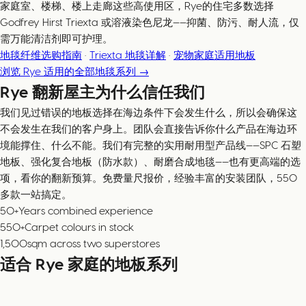
家庭室、楼梯、楼上走廊这些高使用区，Rye的住宅多数选择
Godfrey Hirst Triexta 或溶液染色尼龙——抑菌、防污、耐人流，仅
需万能清洁剂即可护理。
地毯纤维选购指南
·
Triexta 地毯详解
·
宠物家庭适用地板
浏览 Rye 适用的全部地毯系列 →
Rye 翻新屋主为什么信任我们
我们见过错误的地板选择在海边条件下会发生什么，所以会确保这
不会发生在我们的客户身上。团队会直接告诉你什么产品在海边环
境能撑住、什么不能。我们有完整的实用耐用型产品线——SPC 石塑
地板、强化复合地板（防水款）、耐磨合成地毯——也有更高端的选
项，看你的翻新预算。免费量尺报价，经验丰富的安装团队，550
多款一站搞定。
50+
Years combined experience
550+
Carpet colours in stock
1,500
sqm across two superstores
适合 Rye 家庭的地板系列