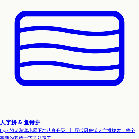
人字拼 & 鱼骨拼
Rye 的老海滨小屋正在认真升级。门厅或厨房铺人字拼橡木，整个
翻新的基调一下子就定了。