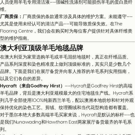
人员使用羊毛专用清洁液——强碱性洗涤剂可能损伤羊毛的蛋白质纤
维。
厂商质保：
厂商质保的条款通常涉及具体的维护方案。未能遵守——
尤其是使用未经认可的清洁产品——可能导致质保失效。在The
Flooring Centre，我们会在购买时为每位客户提供针对具体纤维类
型的维护指南。
澳大利亚顶级羊毛地毯品牌
在澳大利亚为家里选购羊毛或羊毛混纺地毯时，真正在纤维品质、
产品系列深度和染色精准度上做到顶级标准的，其实只是少数几个
品牌。下面是我们在展厅备货并向客人推荐的羊毛系列实用指南，
以及它们各自的差异。
Hycraft（来自Godfrey Hirst）
——Hycraft是Godfrey Hirst的高端
羊毛品牌，背后是澳大利亚规模最大的住宅地毯生产线。Hycraft系
列几乎全部使用100%纯新西兰羊毛，配以澳洲本地纺纱和针对外观
保持优化的染色工艺。剪绒、纹理圈绒和当代花型构造都有覆盖。
对于墨尔本绝大多数高端羊毛买家来说，Hycraft是默认的标杆——也
是我们Nunawading和Hawthorn East两家展厅备货最齐的羊毛系
列。