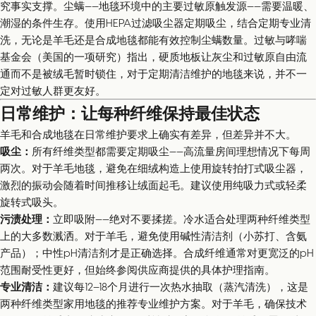
究事实支撑。尘螨——地毯环境中的主要过敏原触发源——需要温暖、
潮湿的条件生存。使用HEPA过滤吸尘器定期吸尘，结合定期专业清
洗，无论是羊毛还是合成地毯都能有效控制尘螨数量。过敏与哮喘
基金会（美国的一项研究）指出，硬质地板让灰尘和过敏原自由流
通而不是被绒毛暂时锁住，对于定期清洁维护的地毯来说，并不一
定对过敏人群更友好。
日常维护：让每种纤维保持最佳状态
羊毛和合成地毯在日常维护要求上确实有差异，但差异并不大。
吸尘：
所有纤维类型都需要定期吸尘——高流量房间理想情况下每周
两次。对于羊毛地毯，避免在细绒构造上使用旋转拍打式吸尘器，
激烈的振动会随着时间推移让绒面起毛。建议使用纯吸力式或轻柔
旋转式吸头。
污渍处理：
立即吸附——绝对不要揉搓。冷水适合处理两种纤维类型
上的大多数溅洒。对于羊毛，避免使用碱性清洁剂（小苏打、含氨
产品）；中性pH清洁剂才是正确选择。合成纤维通常对更宽泛的pH
范围耐受性更好，但始终参阅供应商提供的具体护理指南。
专业清洁：
建议每12–18个月进行一次热水抽取（蒸汽清洗），这是
两种纤维类型家用地毯的推荐专业维护方案。对于羊毛，确保技术