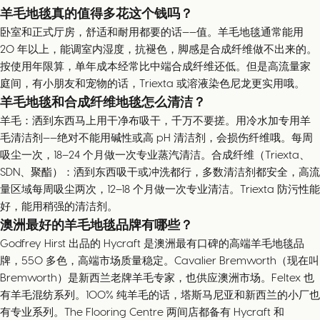
羊毛地毯真的值得多花这个钱吗？
卧室和正式厅房，舒适和耐用都要的话——值。羊毛地毯通常能用
20 年以上，能调室内湿度，抗褪色，脚感是合成纤维做不出来的。
按使用年限算，单年成本经常比中端合成纤维还低。但是高流量家
庭间，有小朋友和宠物的话，Triexta 或溶液染色尼龙更实用哦。
羊毛地毯和合成纤维地毯怎么清洁？
羊毛：洒到东西马上用干净布吸干，千万不要搓。用冷水加专用羊
毛清洁剂——绝对不能用碱性或高 pH 清洁剂，会损伤纤维哦。每周
吸尘一次，18–24 个月做一次专业蒸汽清洁。合成纤维（Triexta、
SDN、聚酯）：洒到东西吸干或冲洗都行，多数清洁剂都安全，高流
量区域每周吸尘两次，12–18 个月做一次专业清洁。Triexta 防污性能
好，能用稍强的清洁剂。
澳洲最好的羊毛地毯品牌有哪些？
Godfrey Hirst 出品的 Hycraft 是澳洲最有口碑的高端羊毛地毯品
牌，550 多色，高端市场质量稳定。Cavalier Bremworth（现在叫
Bremworth）是新西兰老牌羊毛专家，也供应澳洲市场。Feltex 也
有羊毛混纺系列。100% 纯羊毛的话，塔斯马尼亚和新西兰的小厂也
有专业系列。The Flooring Centre 两间店都备有 Hycraft 和