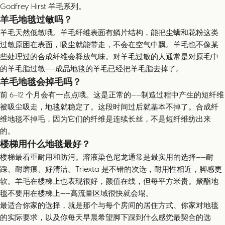
Godfrey Hirst 羊毛系列。
羊毛地毯过敏吗？
羊毛天然低敏哦。羊毛纤维表面有鳞片结构，能把尘螨和花粉这类
过敏原困在表面，吸尘就能带走，不会在空气中飘。羊毛也不像某
些处理过的合成纤维会释放气味。对羊毛过敏的人通常是对原毛中
的羊毛脂过敏——成品地毯的羊毛已经把羊毛脂去掉了。
羊毛地毯会掉毛吗？
前 6–12 个月会有一点点哦。这是正常的——制造过程中产生的短纤维
被吸尘吸走，地毯就稳定了。这段时间过后就基本不掉了。合成纤
维地毯不掉毛，因为它们的纤维是连续长丝，不是短纤维纺出来
的。
楼梯用什么地毯最好？
楼梯最看重耐用和防污。溶液染色尼龙通常是最实用的选择——耐
踩、耐磨痕、好清洁。Triexta 是不错的次选，耐用性相近，脚感更
软。羊毛在楼梯上也表现很好，颜值在线，但每平方米贵。聚酯地
毯不要用在楼梯上——高流量区域很快就会塌。
最适合你家的选择，就是那个与每个房间的居住方式、你家对地毯
的实际要求，以及你每天早晨希望脚下踩到什么感觉最契合的选