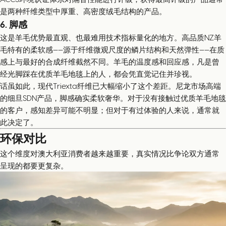
是两种纤维类型中厚重、高密度绒毛结构的产品。
6. 脚感
这是羊毛优势最直观、也最难用技术指标量化的地方。高品质NZ羊
毛特有的柔软感——源于纤维微观尺度的鳞片结构和天然弹性——在质
感上与最好的合成纤维截然不同。羊毛的温度感和回应感，凡是曾
经光脚踩在优质羊毛地毯上的人，都会凭直觉记住并珍视。
话虽如此，现代Triexta纤维已大幅缩小了这个差距。尼龙市场高端
的细旦SDN产品，脚感确实柔软奢华。对于没有接触过优质羊毛地毯
的客户，感知差异可能不明显；但对于有过体验的人来说，通常就
此决定了。
环保对比
这个维度对澳大利亚消费者越来越重要，真实情况比争论双方通常
呈现的都要更复杂。