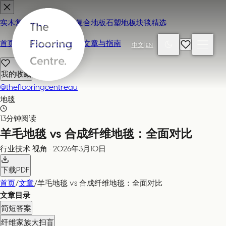
实木复合地板
地毯
强化复合地板
石塑地板
块毯精选
首页
联系我们 / 来店参观
文章与指南
中文
|
EN
我的收藏
@theflooringcentreau
地毯
13分钟阅读
羊毛地毯 vs 合成纤维地毯：全面对比
行业技术
视角
·
2026年3月10日
下载PDF
首页
/
文章
/
羊毛地毯 vs 合成纤维地毯：全面对比
文章目录
简短答案
纤维家族大扫盲