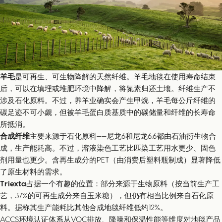
羊毛
是可再生、可生物降解的天然纤维。羊毛地毯在使用寿命结束
后，可以在填埋或堆肥环境中降解，将氮素归还土壤。纤维生产不
涉及石化原料。不过，养羊业确实会产生甲烷，羊毛每公斤纤维的
碳足迹不可小觑，但被羊毛蛋白质基质中的碳储量和纤维的长寿命
所抵消。
合成纤维
主要来源于石化原料——尼龙6和尼龙6.6都由石油衍生物合
成，生产能耗高。不过，溶液染色工艺比匹染工艺用水更少、固色
剂用量也更少。含再生成分的PET（由消费后塑料瓶制成）显著降低
了原生材料的需求。
Triexta
占据一个有趣的位置：部分来源于生物原料（按当前生产工
艺，37%的可再生成分来自玉米糖），但仍有相当比例来自石化原
料。据称其生产能耗比其他合成地毯纤维低约12%。
ACCS环境认证体系从VOC排放、降噪和保温性能等维度对地毯产品