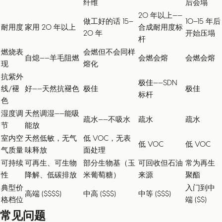
纤维
后会塌
20 年以上——
做工好的话 15–
10–15 年后
耐用度
家用 20 年以上
合成耐用度标
20 年
开始压塌
杆
燃烧表
会燃但不会同样
自熄——羊毛阻燃
会燃会熔
会燃会熔
现
熔化
抗紫外
极佳——SDN
线/褪
好——天然抗褪色
极佳
极佳
标杆
色
湿度调
天然调湿——能吸
疏水——不吸水
疏水
疏水
节
能放
室内空
天然低敏，无气
低 VOC，无表
低 VOC
低 VOC
气质量
味释放
面处理
可持续
可再生、可生物
部分生物基（玉
可回收但石油
常为再生
性
降解、低碳排放
米葡萄糖）
来源
聚酯
典型价
入门到中
高端 ($$$$)
中高 ($$$)
中等 ($$$)
格档位
端 ($$)
常见问题