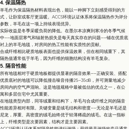
4. 保温隔热
羊毛作为保温隔热材料表现出色，能以一种脚下立刻感受得到的方
式，让卧室或客厅更温暖。ACCS环境认证体系将保温隔热作为评分
参数，羊毛在这一项上持续表现优异。
实际收益是冬季采暖负荷的降低。在墨尔本凉爽到寒冷的冬季气候
中——地面层寒气和辐射热损失是每天真实存在的问题——铺在优质底
衬上的羊毛地毯，对房间的热工性能有实质性的贡献。
合成纤维相比硬质地板表面也提供保温效果，但在相同绒重下，其
隔热值通常低于羊毛，因为纤维的细胞结构没有羊毛复杂。
5. 隔音性能
所有地毯相对于硬质地板都提供显著的隔音效果——正确安装、搭配
优质底衬的地毯可以降低撞击噪音传播25–35dB，并可测量地减少
房间内的空气声混响。这是地毯规格中最被低估的优点之一，在公
寓和多层住宅中尤其重要。
在地毯类型内部，同等绒重和结构下，羊毛与合成纤维之间的隔音
性能差异相对有限。关键变量是绒毛结构和密度——无论是羊毛还是
尼龙，厚重、高密度的绒毛始终优于轻薄稀疏的绒毛。在这一指标
上，纤维类型是次要因素，结构才是主要因素。
ACCS环境认证体系对隔音性能进行评级；获得最高评级的产品通常