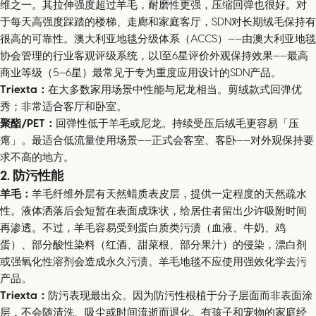
维之一。其拉伸强度超过羊毛，耐磨性更强，压缩回弹也很好。对
于每天高强度踩踏的楼梯、走廊和家庭客厅，SDN对长期绒毛保持有
很高的可靠性。澳大利亚地毯分级体系（ACCS）——由澳大利亚地毯
协会管理的行业客观评级系统，以1至6星评价外观保持效果——最高
商业等级（5–6星）最常见于专为重度应用设计的SDN产品。
Triexta：
在大多数家用场景中性能与尼龙相当。剪绒款式回弹优
秀；非常适合客厅和卧室。
聚酯/PET：
回弹性低于羊毛或尼龙。持续受压后绒毛更容易「压
瘪」。最适合低流量使用场景——正式会客室、客卧——对外观保持要
求不高的地方。
2. 防污性能
羊毛：
羊毛纤维外层有天然蜡质表皮层，提供一定程度的天然疏水
性。液体洒落后会短暂在表面成珠状，给居住者留出少许吸附时间
再渗透。不过，羊毛容易受到蛋白质类污渍（血液、牛奶、鸡
蛋）、部分酸性染料（红酒、甜菜根、部分果汁）的侵染，漂白剂
或强氧化性溶剂会造成永久污渍。羊毛地毯不应使用强效化学去污
产品。
Triexta：
防污表现最出众。因为防污性根植于分子层面而非表面涂
层，不会随清洗、吸尘或时间流逝而退化。有孩子和宠物的家庭经