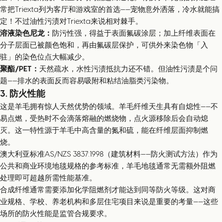
常把Triexta列为客厅和游戏室的首选——宠物意外洒落，冷水就能搞
定！不过油性污渍对Triexta来说相对棘手。
溶液染色尼龙：
防污性强，得益于表面氟碳涂层；加上纤维表面在
分子层面已被颜色饱和，再由氟碳层保护，可供外来染色物「入
驻」的染色位点大幅减少。
聚酯/PET：
天然疏水，水性污渍抵抗力还不错。但油性污渍是个问
题——排水的表面反而容易吸附和粘结油脂类污染物。
3. 防火性能
这是羊毛拥有惊人天然优势的领域。羊毛纤维天生具有自熄性——不
易点燃，受热时不会滴落熔融的燃烧物，点火源移除后会自动熄
灭。这一特性源于羊毛中高含量的氮和硫，能在纤维层面抑制燃
烧。
澳大利亚标准AS/NZS 3837:1998（建筑材料——防火测试方法）作为
公共和商业环境地毯规格的参考标准，羊毛地毯通常无需额外阻燃
处理即可超越所需性能基准。
合成纤维通常需要添加化学阻燃剂才能达到同等防火等级。这对商
业规格、学校、养老机构和多层住宅项目来说是重要的考量——这些
场所的防火性能是监管合规要求。