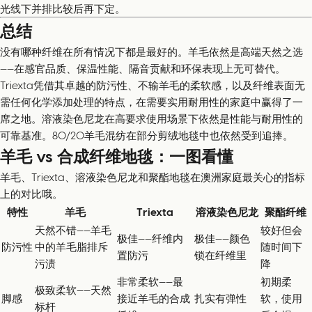
光线下并排比较后再下定。
总结
没有哪种纤维在所有情况下都是最好的。羊毛依然是高端天然之选
——在感官品质、保温性能、隔音贡献和环保表现上无可替代。
Triexta凭借其卓越的防污性、不输羊毛的柔软感，以及纤维表面无
需任何化学添加处理的特点，在需要实用耐用性的家庭中赢得了一
席之地。溶液染色尼龙在高要求使用场景下依然是性能与耐用性的
可靠基准。80/20羊毛混纺在部分剪绒地毯中也依然受到追捧。
羊毛 vs 合成纤维地毯：一图看懂
羊毛、Triexta、溶液染色尼龙和聚酯地毯在澳洲家庭最关心的指标
上的对比哦。
特性
羊毛
Triexta
溶液染色尼龙
聚酯纤维
天然不错——羊毛
较好但会
极佳——纤维内
极佳——颜色
防污性
中的羊毛脂排斥
随时间下
置防污
锁在纤维里
污渍
降
非常柔软——最
初期柔
极致柔软——天然
脚感
接近羊毛的合成
扎实有弹性
软，使用
标杆