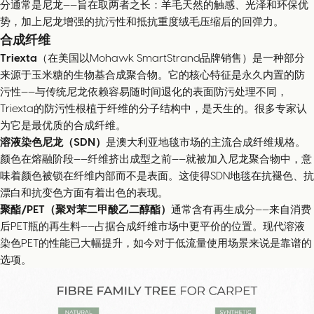
分通常是尼龙——旨在取两者之长：羊毛天然的触感、光泽和环保优
势，加上尼龙增强的抗污性和抵抗重度绒毛压缩后的回弹力。
合成纤维
Triexta
（在美国以Mohawk SmartStrand品牌销售）是一种部分
来源于玉米糖的生物基合成聚合物。它的核心特征是永久内置的防
污性——与传统尼龙依赖容易随时间退化的表面防污处理不同，
Triexta的防污性根植于纤维的分子结构中，是天生的。很多专家认
为它是最优质的合成纤维。
溶液染色尼龙（SDN）
是澳大利亚地毯市场的主流合成纤维规格。
颜色在熔融阶段——纤维挤出成型之前——就被加入尼龙聚合物中，意
味着颜色被锁在纤维内部而不是表面。这使得SDN地毯在抗褪色、抗
漂白和抗变色方面有着出色的表现。
聚酯/PET（聚对苯二甲酸乙二醇酯）
通常含有再生成分——来自消费
后PET瓶的再生料——占据合成纤维市场中更平价的位置。现代溶液
染色PET的性能已大幅提升，如今对于低流量使用场景来说是靠谱的
选项。