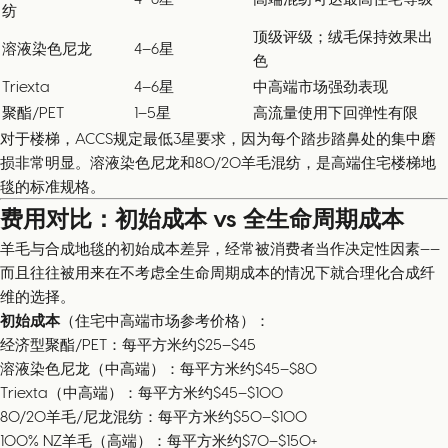
纺
顶级评级；绒毛保持效果出
溶液染色尼龙
4–6星
色
Triexta
4–6星
中高端市场强劲表现
聚酯/PET
1–5星
高流量使用下回弹性有限
对于楼梯，ACCS规定最低3星要求，因为每个踏步踏鼻处的集中磨
损非常明显。溶液染色尼龙和80/20羊毛混纺，是高端住宅楼梯地
毯的标准规格。
费用对比：初始成本 vs 全生命周期成本
羊毛与合成地毯的初始成本差异，经常被消费者当作决定性因素——
而且往往被用来在不考虑全生命周期成本的情况下就合理化合成纤
维的选择。
初始成本
（住宅中高端市场参考价格）：
经济型聚酯/PET：每平方米约$25–$45
溶液染色尼龙（中高端）：每平方米约$45–$80
Triexta（中高端）：每平方米约$45–$100
80/20羊毛/尼龙混纺：每平方米约$50–$100
100% NZ羊毛（高端）：每平方米约$70–$150+