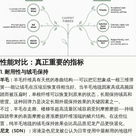
性能对比：真正重要的指标
1. 耐用性与绒毛保持
羊毛：
羊毛纤维具有天然的卷曲结构——可以把它想象成一根三维弹
簧——能让绒毛在压缩后恢复得相当好。当羊毛地毯因家具或高频踩
踏而被压扁时，单根纤维可以恢复到原来的状态，长期保持绒高和
密度。这种回弹力是决定长期外观保持效果的关键因素之一。
不过，羊毛在走廊、楼梯等超高流量区域容易受到摩擦磨损——持续
踩踏带来的表面摩擦会逐渐磨损纤维顶端的鳞片结构。在这些位
置，纯羊毛地毯的绒毛保持效果会比高品质尼龙产品更快退化。
尼龙（SDN）：
溶液染色尼龙被公认为日常使用中最耐用的地毯纤