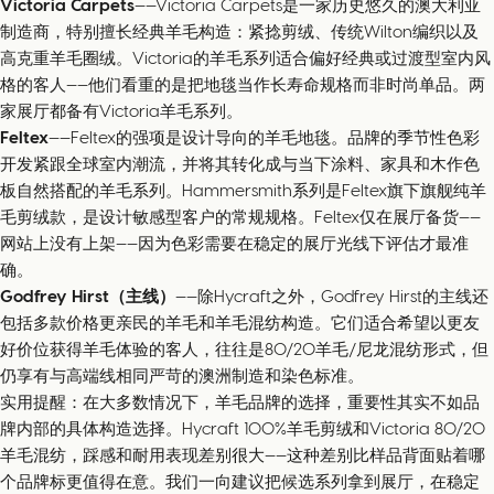
Victoria Carpets
——Victoria Carpets是一家历史悠久的澳大利亚
制造商，特别擅长经典羊毛构造：紧捻剪绒、传统Wilton编织以及
高克重羊毛圈绒。Victoria的羊毛系列适合偏好经典或过渡型室内风
格的客人——他们看重的是把地毯当作长寿命规格而非时尚单品。两
家展厅都备有Victoria羊毛系列。
Feltex
——Feltex的强项是设计导向的羊毛地毯。品牌的季节性色彩
开发紧跟全球室内潮流，并将其转化成与当下涂料、家具和木作色
板自然搭配的羊毛系列。Hammersmith系列是Feltex旗下旗舰纯羊
毛剪绒款，是设计敏感型客户的常规规格。Feltex仅在展厅备货——
网站上没有上架——因为色彩需要在稳定的展厅光线下评估才最准
确。
Godfrey Hirst（主线）
——除Hycraft之外，Godfrey Hirst的主线还
包括多款价格更亲民的羊毛和羊毛混纺构造。它们适合希望以更友
好价位获得羊毛体验的客人，往往是80/20羊毛/尼龙混纺形式，但
仍享有与高端线相同严苛的澳洲制造和染色标准。
实用提醒：在大多数情况下，羊毛品牌的选择，重要性其实不如品
牌内部的具体构造选择。Hycraft 100%羊毛剪绒和Victoria 80/20
羊毛混纺，踩感和耐用表现差别很大——这种差别比样品背面贴着哪
个品牌标更值得在意。我们一向建议把候选系列拿到展厅，在稳定