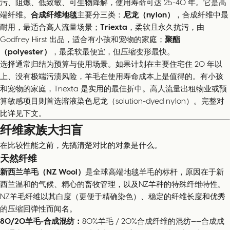
污、阻燃、低致敏、可生物降解，使用寿命可达 25-40 年。它是高
端纤维。
合成纤维地毯
主要分三类：
尼龙（nylon）
，合成纤维中最
耐用，最适合高人流量场景；
Triexta
，柔软且永久抗污，由
Godfrey Hirst 出品，适合有小孩和宠物的家庭；
聚酯
（polyester）
，最柔软最便宜，但压缩变形最快。
选择通常归结为预算与使用场景。如果计划在主要住宅住 20 年以
上、没有极端污渍风险，羊毛在使用寿命成本上是值得的。有小孩
和宠物的家庭，Triexta 是实用的最佳折中。高人流量出租物业或预
算敏感项目则首选溶液染色尼龙（solution-dyed nylon）。完整对
比详见下文。
纤维家族大扫盲
在比较性能之前，先搞清楚对比的对象是什么。
天然纤维
新西兰羊毛（NZ Wool）
是全球高端地毯羊毛的标杆，原因在于新
西兰温和的气候、精心的畜牧管理，以及NZ羊种的特殊纤维特性。
NZ羊毛纤维以其白度（更便于精确染色）、稳定的纤维长度和优秀
的压缩回弹性而闻名。
80/20羊毛-合成混纺：
80%羊毛 / 20%合成纤维的混纺——合成成