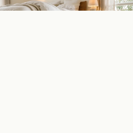
地毯
澳洲卧室最佳地毯 2026：羊毛、Triexta 与 PureLay 底
衬选购指南
11分钟阅读
产品
实木复合地板
地毯
强化复合地板
石塑地板
块毯精选
关于我们
品牌故事
隐私政策
资源
文章专栏