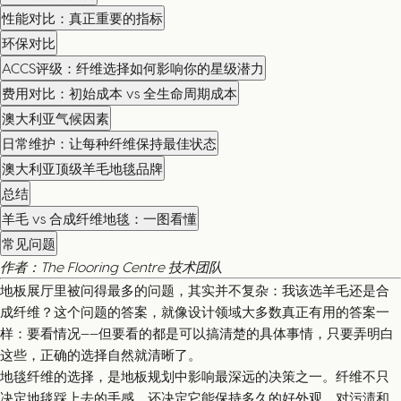
性能对比：真正重要的指标
环保对比
ACCS评级：纤维选择如何影响你的星级潜力
费用对比：初始成本 vs 全生命周期成本
澳大利亚气候因素
日常维护：让每种纤维保持最佳状态
澳大利亚顶级羊毛地毯品牌
总结
羊毛 vs 合成纤维地毯：一图看懂
常见问题
作者：The Flooring Centre 技术团队
地板展厅里被问得最多的问题，其实并不复杂：我该选羊毛还是合
成纤维？这个问题的答案，就像设计领域大多数真正有用的答案一
样：要看情况——但要看的都是可以搞清楚的具体事情，只要弄明白
这些，正确的选择自然就清晰了。
地毯纤维的选择，是地板规划中影响最深远的决策之一。纤维不只
决定地毯踩上去的手感，还决定它能保持多久的好外观、对污渍和