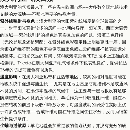
澳大利亚的气候带来了一些在温带欧洲市场——大多数全球地毯技术
文献的发源地——不那么重要的特殊考量。
紫外线照射与褪色：
澳大利亚的太阳紫外线强度是全球最高的之
一。对于阳光直射较多的房间——北朝向客厅、阳光房、西面大窗旁
的区域——紫外线引起的褪色是真实且加速的问题。溶液染色纤维
（无论是尼龙还是聚酯）在紫外线色彩稳定性上明显更胜一筹，因
为锁在纤维芯部的颜色不会像表面染色或匹染纤维那样被表面紫外
线破坏。在阳光充足的房间，SDN或溶液染色PET是技术上正确的规
格选择。Triexta在澳大利亚严峻气候条件下也表现良好，提供长达
25年的防提前褪色有限质保。
湿度影响：
在澳大利亚热带和亚热带地区，较高的相对湿度可能在
地毯系统中促进霉菌生长——尤其是在地面基层防潮措施不足或通风
不良的房间。在墨尔本温和的气候中，这主要与一层地板没有足够
防潮层或通风不良的房间相关。羊毛作为一种吸湿性纤维，能在不
损伤结构的前提下吸收和释放水分，对湿度波动的耐受性实际上优
于许多合成纤维——合成纤维可能在纤维之间锁住水分，反而为细菌
生长提供条件。
尘螨与过敏原：
羊毛地毯会加重过敏的普遍认知，并没有充分的研