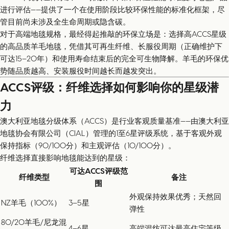
进行评估——提供了一个在使用阶段比较环保性能的标准化框架，尽
管目前尚未涉及全生命周期或隐含碳。
对于高端地毯规格，最经得起推敲的环保立场是：选择高ACCS星级
的高品质羊毛地毯，凭借其可再生纤维、长服役周期（正确维护下
可达15–20年）和使用寿命结束后的完全可生物降解。羊毛的环保优
势随品质越高、安装服役时间越长而越发突出。
ACCS评级：纤维选择如何影响你的星级潜
力
澳大利亚地毯分级体系（ACCS）是行业客观质量基准——由澳大利亚
地毯协会有限公司（CIAL）管理的1至6星评级系统，基于客观外观
保持指标（90/100分）和主观评估（10/100分）。
纤维选择直接影响地毯能达到的星级：
可达ACCS评级范
纤维类型
备注
围
外观保持效果优秀；天然回
NZ羊毛（100%）
3–5星
弹性
80/20羊毛/尼龙混
4–6星
高端混纺可达最高住宅等级