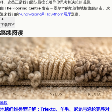
择。这些正是我们团队最擅长引导你思考和决策的话题。
由
The Flooring Centre
发布 — 墨尔本的地毯和地板旗舰超市。欢
迎来我们的
Nunawading和Hawthorn展厅
逛逛。
下载PDF
继续阅读
地毯
地毯纤维类型详解：Triexta、羊毛、尼龙与涤纶完整对