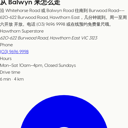
从 Balwyn 来怎么走
沿 Whitehorse Road 或 Balwyn Road 往南到 Burwood Road——
620-622 Burwood Road, Hawthorn East，几分钟就到。周一至周
六开放 开放。电话 (03) 9696 9998 或在线预约免费量尺哦。
Hawthorn Superstore
620-622 Burwood Road, Hawthorn East VIC 3123
Phone
(03) 9696 9998
Hours
Mon–Sat 10am–4pm, Closed Sundays
Drive time
6
min
·
4
km