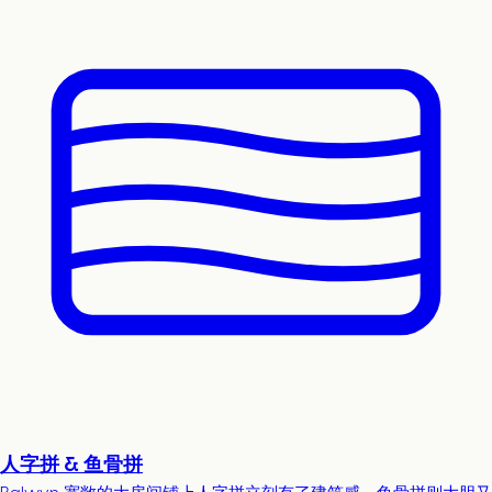
人字拼 & 鱼骨拼