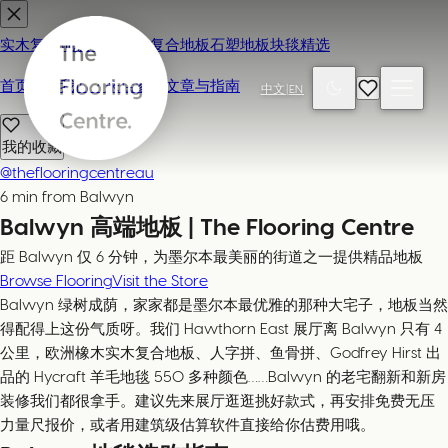
实木复合地板
地毯
强化复合地板
石塑地板
块毯精选
首页
联系我们 / 来店参观
文章与指南
中文
|
EN
我的收藏
@theflooringcentreau
6 min from Balwyn
Balwyn 高端地板 | The Flooring Centre
距 Balwyn 仅 6 分钟，为墨尔本最美丽的街道之一提供精品地板
Browse Flooring
Visit the Store
Balwyn 绿树成荫，家家都是墨尔本最优雅的那种大宅子，地板当然
得配得上这份气质呀。我们 Hawthorn East 展厅离 Balwyn 只有 4
公里，欧洲橡木实木复合地板、人字拼、鱼骨拼、Godfrey Hirst 出
品的 Hycraft 羊毛地毯 550 多种颜色……Balwyn 的老宅翻新和新房
装修我们都很拿手。建议先来展厅逛逛挑好款式，再安排免费无压
力量尺报价，或者用建筑级估算软件直接给你估费用哦。