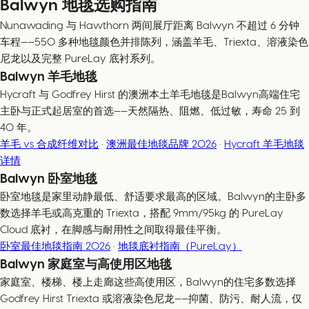
Balwyn 地毯选购指南
Nunawading 与 Hawthorn 两间展厅距离 Balwyn 不超过 6 分钟
车程——550 多种地毯颜色并排陈列，涵盖羊毛、Triexta、溶液染色
尼龙以及完整 PureLay 底衬系列。
Balwyn 羊毛地毯
Hycraft 与 Godfrey Hirst 的澳洲本土羊毛地毯是Balwyn高端住宅
主卧与正式起居室的首选——天然隔热、阻燃、低过敏，寿命 25 到
40 年。
羊毛 vs 合成纤维对比
·
澳洲最佳地毯品牌 2026
·
Hycraft 羊毛地毯
详情
Balwyn 卧室地毯
卧室地毯是家里动静最低、舒适要求最高的区域。Balwyn的主卧多
数选择羊毛或高克重的 Triexta，搭配 9mm/95kg 的 PureLay
Cloud 底衬，在脚感与耐用性之间取得最佳平衡。
卧室最佳地毯指南 2026
·
地毯底衬指南（PureLay）
Balwyn 家庭室与高使用区地毯
家庭室、楼梯、楼上走廊这些高使用区，Balwyn的住宅多数选择
Godfrey Hirst Triexta 或溶液染色尼龙——抑菌、防污、耐人流，仅