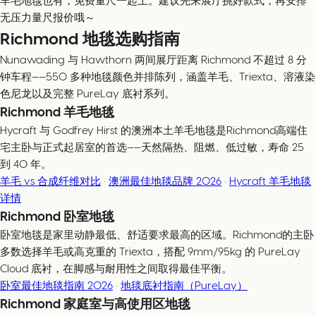
羊毛地毯也有，免费量尺一起上。建议先来展厅挑好款式，再安排
无压力量尺报价哦～
Richmond 地毯选购指南
Nunawading 与 Hawthorn 两间展厅距离 Richmond 不超过 8 分
钟车程——550 多种地毯颜色并排陈列，涵盖羊毛、Triexta、溶液染
色尼龙以及完整 PureLay 底衬系列。
Richmond 羊毛地毯
Hycraft 与 Godfrey Hirst 的澳洲本土羊毛地毯是Richmond高端住
宅主卧与正式起居室的首选——天然隔热、阻燃、低过敏，寿命 25
到 40 年。
羊毛 vs 合成纤维对比
·
澳洲最佳地毯品牌 2026
·
Hycraft 羊毛地毯
详情
Richmond 卧室地毯
卧室地毯是家里动静最低、舒适要求最高的区域。Richmond的主卧
多数选择羊毛或高克重的 Triexta，搭配 9mm/95kg 的 PureLay
Cloud 底衬，在脚感与耐用性之间取得最佳平衡。
卧室最佳地毯指南 2026
·
地毯底衬指南（PureLay）
Richmond 家庭室与高使用区地毯