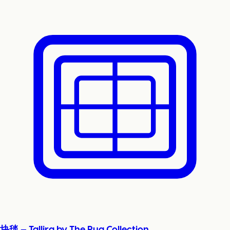
块毯 — Tallira by The Rug Collection