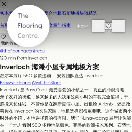
实木复合地板
地毯
强化复合地板
石塑地板
块毯精选
首页
联系我们 / 来店参观
文章与指南
中文
|
EN
我的收藏
@theflooringcentreau
120 min from Inverloch
Inverloch 海滩小屋专属地板方案
墨尔本展厅 550 多款选购——安装团队直达 Inverloch
Browse Flooring
Visit the Store
Inverloch 是 Bass Coast 最受喜爱的小镇之一，真正的冲浪海滩、
亲子友好的街道，越来越多的人决定这两小时的车程完全值得，干
脆搬来长住啦。不管你是在翻新度假小屋、出租给 Airbnb，还是改
善你在 Inverloch 的长住家园，地板选择都很重要哦。这个城市两小
时外的小镇，本地选择真的很有限。我们 Nunawading 展厅让你能
在一个地方看到 550 多种地毯颜色、完整的欧洲橡木系列、石塑地