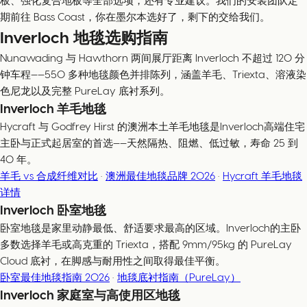
板、强化复合地板等全部选项，还有专业建议。我们的安装团队定
期前往 Bass Coast，你在墨尔本选好了，剩下的交给我们。
Inverloch 地毯选购指南
Nunawading 与 Hawthorn 两间展厅距离 Inverloch 不超过 120 分
钟车程——550 多种地毯颜色并排陈列，涵盖羊毛、Triexta、溶液染
色尼龙以及完整 PureLay 底衬系列。
Inverloch 羊毛地毯
Hycraft 与 Godfrey Hirst 的澳洲本土羊毛地毯是Inverloch高端住宅
主卧与正式起居室的首选——天然隔热、阻燃、低过敏，寿命 25 到
40 年。
羊毛 vs 合成纤维对比
·
澳洲最佳地毯品牌 2026
·
Hycraft 羊毛地毯
详情
Inverloch 卧室地毯
卧室地毯是家里动静最低、舒适要求最高的区域。Inverloch的主卧
多数选择羊毛或高克重的 Triexta，搭配 9mm/95kg 的 PureLay
Cloud 底衬，在脚感与耐用性之间取得最佳平衡。
卧室最佳地毯指南 2026
·
地毯底衬指南（PureLay）
Inverloch 家庭室与高使用区地毯