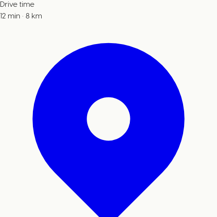
Drive time
12
min
·
8
km