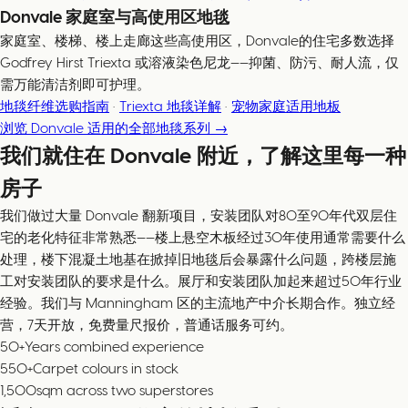
Donvale 家庭室与高使用区地毯
家庭室、楼梯、楼上走廊这些高使用区，Donvale的住宅多数选择
Godfrey Hirst Triexta 或溶液染色尼龙——抑菌、防污、耐人流，仅
需万能清洁剂即可护理。
地毯纤维选购指南
·
Triexta 地毯详解
·
宠物家庭适用地板
浏览 Donvale 适用的全部地毯系列 →
我们就住在 Donvale 附近，了解这里每一种
房子
我们做过大量 Donvale 翻新项目，安装团队对80至90年代双层住
宅的老化特征非常熟悉——楼上悬空木板经过30年使用通常需要什么
处理，楼下混凝土地基在掀掉旧地毯后会暴露什么问题，跨楼层施
工对安装团队的要求是什么。展厅和安装团队加起来超过50年行业
经验。我们与 Manningham 区的主流地产中介长期合作。独立经
营，7天开放，免费量尺报价，普通话服务可约。
50+
Years combined experience
550+
Carpet colours in stock
1,500
sqm across two superstores