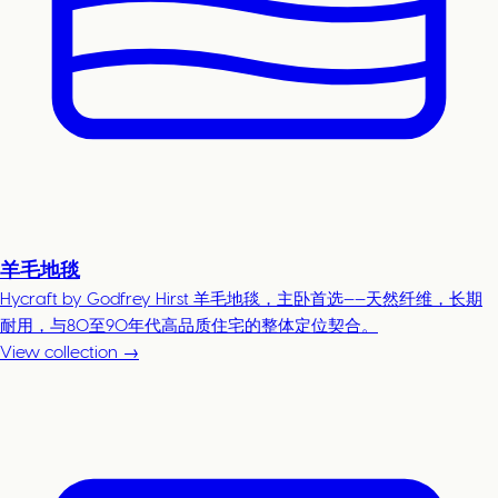
羊毛地毯
Hycraft by Godfrey Hirst 羊毛地毯，主卧首选——天然纤维，长期
耐用，与80至90年代高品质住宅的整体定位契合。
View collection →