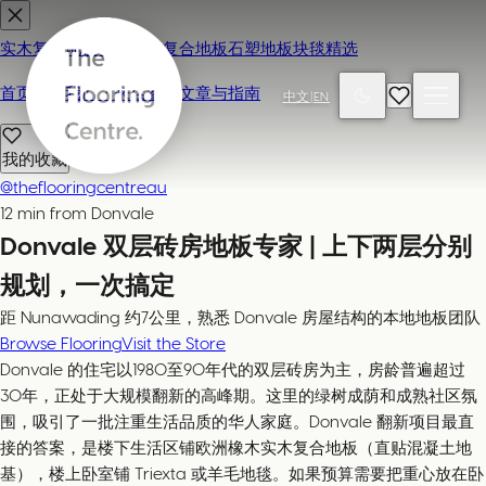
实木复合地板
地毯
强化复合地板
石塑地板
块毯精选
首页
联系我们 / 来店参观
文章与指南
中文
|
EN
我的收藏
@theflooringcentreau
12 min from Donvale
Donvale 双层砖房地板专家 | 上下两层分别
规划，一次搞定
距 Nunawading 约7公里，熟悉 Donvale 房屋结构的本地地板团队
Browse Flooring
Visit the Store
Donvale 的住宅以1980至90年代的双层砖房为主，房龄普遍超过
30年，正处于大规模翻新的高峰期。这里的绿树成荫和成熟社区氛
围，吸引了一批注重生活品质的华人家庭。Donvale 翻新项目最直
接的答案，是楼下生活区铺欧洲橡木实木复合地板（直贴混凝土地
基），楼上卧室铺 Triexta 或羊毛地毯。如果预算需要把重心放在卧