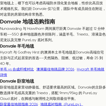
室地毯上，楼下也可以考虑高端防水强化复合地板，性价比高且技
术规格扎实。我们距 Donvale 仅7公里，团队中有成员就住在附近，
对这里的房屋结构非常熟悉。
Donvale 地毯选购指南
Nunawading 与 Hawthorn 两间展厅距离 Donvale 不超过 12 分钟
车程——550 多种地毯颜色并排陈列，涵盖羊毛、Triexta、溶液染色
尼龙以及完整 PureLay 底衬系列。
Donvale 羊毛地毯
Hycraft 与 Godfrey Hirst 的澳洲本土羊毛地毯是Donvale高端住宅
主卧与正式起居室的首选——天然隔热、阻燃、低过敏，寿命 25 到
40 年。
羊毛 vs 合成纤维对比
·
澳洲最佳地毯品牌 2026
·
Hycraft 羊毛地毯
详情
Donvale 卧室地毯
卧室地毯是家里动静最低、舒适要求最高的区域。Donvale的主卧多
数选择羊毛或高克重的 Triexta，搭配 9mm/95kg 的 PureLay
Cloud 底衬，在脚感与耐用性之间取得最佳平衡。
卧室最佳地毯指南 2026
·
地毯底衬指南（PureLay）