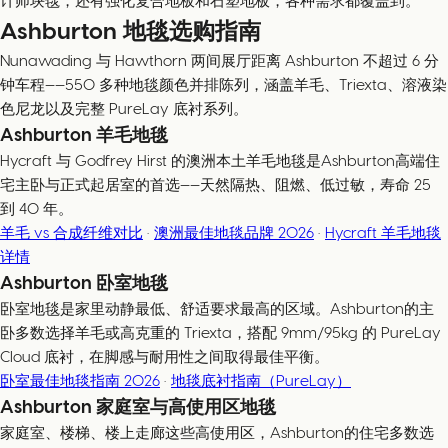
计师块毯，还有强化复合地板和石塑地板，各种需求都覆盖到。
Ashburton 地毯选购指南
Nunawading 与 Hawthorn 两间展厅距离 Ashburton 不超过 6 分
钟车程——550 多种地毯颜色并排陈列，涵盖羊毛、Triexta、溶液染
色尼龙以及完整 PureLay 底衬系列。
Ashburton 羊毛地毯
Hycraft 与 Godfrey Hirst 的澳洲本土羊毛地毯是Ashburton高端住
宅主卧与正式起居室的首选——天然隔热、阻燃、低过敏，寿命 25
到 40 年。
羊毛 vs 合成纤维对比
·
澳洲最佳地毯品牌 2026
·
Hycraft 羊毛地毯
详情
Ashburton 卧室地毯
卧室地毯是家里动静最低、舒适要求最高的区域。Ashburton的主
卧多数选择羊毛或高克重的 Triexta，搭配 9mm/95kg 的 PureLay
Cloud 底衬，在脚感与耐用性之间取得最佳平衡。
卧室最佳地毯指南 2026
·
地毯底衬指南（PureLay）
Ashburton 家庭室与高使用区地毯
家庭室、楼梯、楼上走廊这些高使用区，Ashburton的住宅多数选