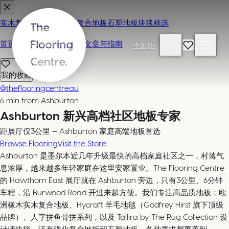
实木复合地板
地毯
强化复合地板
石塑地板
块毯精选
首页
联系我们 / 来店参观
文章与指南
中文
|
EN
我的收藏
@theflooringcentreau
6 min from Ashburton
Ashburton 新兴高档社区地板专家
距展厅仅3公里 — Ashburton 家庭高端地板首选
Browse Flooring
Visit the Store
Ashburton 是墨尔本近几年升级最快的高档家庭社区之一，村落气
息浓厚，越来越多年轻家庭在这里安家置业。The Flooring Centre
的 Hawthorn East 展厅就在 Ashburton 旁边，只有3公里、6分钟
车程，沿 Burwood Road 开过来超方便。我们专注高品质地板：欧
洲橡木实木复合地板、Hycraft 羊毛地毯（Godfrey Hirst 旗下顶级
品牌）、人字拼鱼骨拼系列，以及 Tallira by The Rug Collection 设