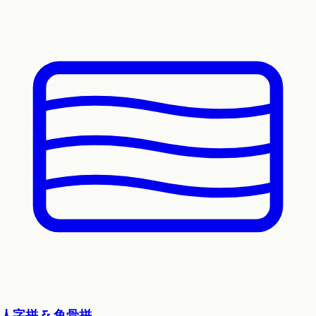
人字拼 & 鱼骨拼