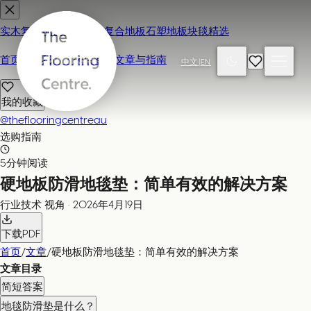
实木复合地板
地毯
强化复合地板
石塑地板
块毯精选
首页
联系我们 / 来店参观
文章与指南
中文
|
EN
我的收藏
@theflooringcentreau
选购指南
5分钟阅读
硬地板防滑地毯垫：简单有效的解决方案
行业技术
视角
·
2026年4月19日
下载PDF
首页
/
文章
/
硬地板防滑地毯垫：简单有效的解决方案
文章目录
简短答案
地毯防滑垫是什么？