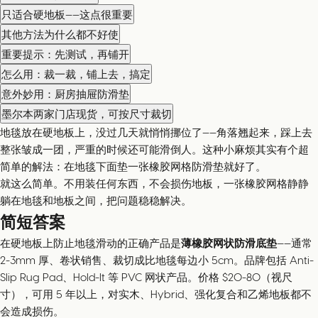
只适合硬地板——这点很重要
其他方法为什么都不好使
重要提示：先测试，再铺开
怎么用：裁一裁，铺上去，搞定
意外妙用：厨房抽屉防滑垫
墨尔本两家门店现货，可按尺寸裁切
地毯放在硬地板上，没过几天就悄悄挪位了——角落翘起来，踩上去
整张皱成一团，严重的时候还可能滑倒人。这种小麻烦其实有个超
简单的解法：在地毯下面垫一张橡胶网格防滑垫就好了。
就这么简单。不用装任何东西，不会损伤地板，一张橡胶网格静静
躺在地毯和地板之间，把问题稳稳解决。
简短答案
在硬地板上防止地毯滑动的正确产品是
薄橡胶网状防滑底垫
——通常
2-3mm 厚、卷状销售、裁切成比地毯每边小 5cm。品牌包括 Anti-
Slip Rug Pad、Hold-It 等 PVC 网状产品。价格 $20-80（视尺
寸），可用 5 年以上，对实木、Hybrid、强化复合和乙烯地板都不
会造成损伤。