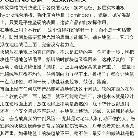
橡胶网格防滑垫适用于各类硬地板：实木地板、多层实木地板、
hybrid混合地板、强化复合地板（laminate）、瓷砖、抛光混凝
土。只要是平整坚硬的表面，这款产品都能发挥作用。
在地毯上用？不行的——这个值得好好解释一下，而不是一句话带
过。防滑网垫需要坚硬光滑的表面才能抓住。铺在地毯上，它只会
浮在地毯绒毛上面，完全没有着力点。
块毯放在地毯上的真正问题，不只是底垫的事。你每走一步，脚把
块毯压进地毯绒毛里，抬脚的时候块毯又弹回来。这种反复的上下
运动，会让块毯慢慢「漂移」。上面再放家具就更严重了——重量把
地毯绒毛压得不均匀，任何侧向力（坐下来、推椅子）都会让块毯
一点点移位。时间一长，块毯就会起皱、鼓包、跑偏。
市面上没有任何底垫产品能可靠地解决这个问题。软的东西放在另
一个软的东西上面，物理上就不可能稳定抓牢。块毯本来就是设计
用在硬地面上的，放在地毯上移动是必然的，底下垫什么都没用。
还有一个安全问题不容忽视。在地毯上移动、起皱、边缘翘起的块
毯，会造成真实的绊倒风险——尤其是对老年人和行动不便的人。被
翘起的块毯边缘绊倒是常见的家庭伤害事故，对年长者来说风险尤
其严重。如果地毯上的块毯放不平、稳不住，最安全的做法就是把