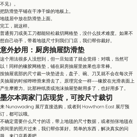
不见）。
把防滑垫平铺在干净干燥的地板上。
地毯居中放在防滑垫上面。
完工，就这样。
普通剪刀或美工刀都能轻松裁切网格垫，没什么技术难度。如果不
想自己动手，带着地毯尺寸到我们门店，我们帮你裁好。
意外妙用：厨房抽屉防滑垫
这个用法很多人没想到，但一旦知道了就会觉得：对哦，当然可
以！同样的橡胶网格垫，铺在厨房抽屉里效果也非常棒。
按抽屉底部的尺寸裁一块垫进去，盘子、碗、刀叉就不会在每次开
关抽屉的时候哗哗滑来滑去了。原理完全一样——橡胶在光滑表面上
产生摩擦力。比那种纸质或泡沫抽屉垫耐用多了，也好用多了。
墨尔本两家门店现货，可按尺寸裁切
来 Nunawading 展厅直接选购，或者到 Hawthorn East 展厅预
订，都可以哦。
不确定需要什么尺寸的话，带上地毯的尺寸数据，或者拍张地毯在
房间里的照片过来，我们帮你算好。简单的东西，解决真实的问
题，来门店看看吧。