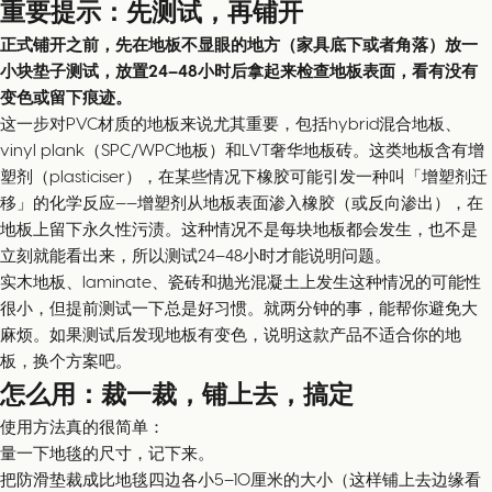
重要提示：先测试，再铺开
正式铺开之前，先在地板不显眼的地方（家具底下或者角落）放一
小块垫子测试，放置24–48小时后拿起来检查地板表面，看有没有
变色或留下痕迹。
这一步对PVC材质的地板来说尤其重要，包括hybrid混合地板、
vinyl plank（SPC/WPC地板）和LVT奢华地板砖。这类地板含有增
塑剂（plasticiser），在某些情况下橡胶可能引发一种叫「增塑剂迁
移」的化学反应——增塑剂从地板表面渗入橡胶（或反向渗出），在
地板上留下永久性污渍。这种情况不是每块地板都会发生，也不是
立刻就能看出来，所以测试24–48小时才能说明问题。
实木地板、laminate、瓷砖和抛光混凝土上发生这种情况的可能性
很小，但提前测试一下总是好习惯。就两分钟的事，能帮你避免大
麻烦。如果测试后发现地板有变色，说明这款产品不适合你的地
板，换个方案吧。
怎么用：裁一裁，铺上去，搞定
使用方法真的很简单：
量一下地毯的尺寸，记下来。
把防滑垫裁成比地毯四边各小5–10厘米的大小（这样铺上去边缘看