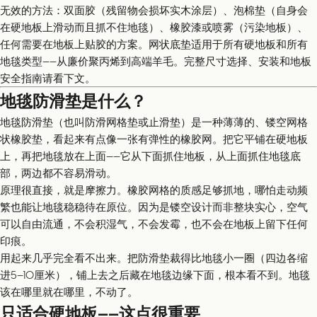
无效的方法：双面胶（残留物会损坏实木涂层）、泡棉垫（自身会
在硬地板上滑动而且抓不住地毯）、橡胶漆或喷雾（污染地板）、
任何需要在地板上贴胶的方案。网状底垫适用于所有硬地板和所有
地毯类型——从廉价聚丙烯到高端羊毛。完整尺寸选择、安装和地板
安全指南请看下文。
地毯防滑垫是什么？
地毯防滑垫（也叫防滑网格垫或止滑垫）是一种薄薄的、镂空网格
状橡胶垫，看起来有点像一张有弹性的橡胶网。把它平铺在硬地板
上，再把地毯放在上面——它从下面抓住地板，从上面抓住地毯底
部，两边都不容易滑动。
原理很直接，就是摩擦力。橡胶网格的质感足够抓地，哪怕走动频
繁也能让地毯稳稳待在原位。因为是镂空设计而非整块实心，空气
可以自由流通，不会积湿气，不会发霉，也不会在地板上留下任何
印痕。
用起来几乎完全看不出来。把防滑垫裁得比地毯小一圈（四边各缩
进5–10厘米），铺上去之后藏在地毯边缘下面，根本看不到。地毯
该在哪里就在哪里，不动了。
只适合硬地板——这点很重要