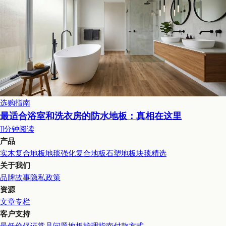
选购指南
最适合浴室和洗衣房的防水地板：真相在这里
11分钟阅读
产品
实木复合地板
地毯
强化复合地板
石塑地板
块毯精选
关于我们
品牌故事
隐私政策
资源
文章专栏
客户支持
最低价保证
常见问题
地板护理指南
付款方式