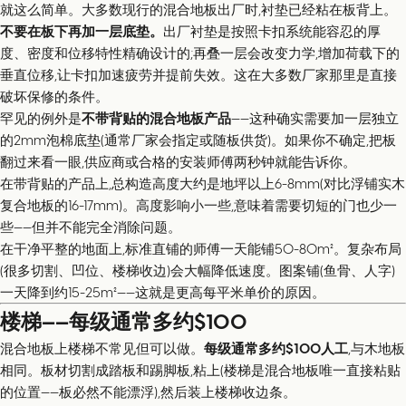
就这么简单。大多数现行的混合地板出厂时,衬垫已经粘在板背上。
不要在板下再加一层底垫。
出厂衬垫是按照卡扣系统能容忍的厚
度、密度和位移特性精确设计的;再叠一层会改变力学,增加荷载下的
垂直位移,让卡扣加速疲劳并提前失效。这在大多数厂家那里是直接
破坏保修的条件。
罕见的例外是
不带背贴的混合地板产品
——这种确实需要加一层独立
的2mm泡棉底垫(通常厂家会指定或随板供货)。如果你不确定,把板
翻过来看一眼,供应商或合格的安装师傅两秒钟就能告诉你。
在带背贴的产品上,总构造高度大约是地坪以上6-8mm(对比浮铺实木
复合地板的16-17mm)。高度影响小一些,意味着需要切短的门也少一
些——但并不能完全消除问题。
在干净平整的地面上,标准直铺的师傅一天能铺50-80m²。复杂布局
(很多切割、凹位、楼梯收边)会大幅降低速度。图案铺(鱼骨、人字)
一天降到约15-25m²——这就是更高每平米单价的原因。
楼梯——每级通常多约$100
混合地板上楼梯不常见但可以做。
每级通常多约$100人工
,与木地板
相同。板材切割成踏板和踢脚板,粘上(楼梯是混合地板唯一直接粘贴
的位置——板必然不能漂浮),然后装上楼梯收边条。