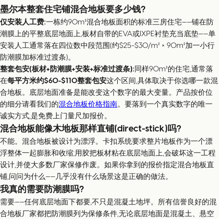
墨尔本整套住宅铺混合地板要多少钱?
仅安装人工费:
一栋约90m²混合地板面积的标准三房住宅——铺在防
潮膜上的平整底层地面上,板材自带的EVA或IXPE衬垫充当底垫——单
安装人工通常落在四位数中段范围(约$25-$30/m² × 90m²加一小行
防潮膜加标准过渡条)。
整套包安(板材+防潮膜+安装+标准过渡条):
同样90m²的住宅,通常落
在
每平方米约$60-$110整套包安
这个区间,具体取决于你选哪一款混
合地板。底层地面准备是能改变这个数字的最大变量。产品按价位
的细分请看我们的
混合地板价格指南
。要落到一个真实数字的唯一
诚实方式,是免费上门量尺加报价。
混合地板能像木地板那样直铺(direct-stick)吗?
不能。混合地板被设计为漂浮。卡扣系统要求整片地板作为一个漂
浮整体一起膨胀和收缩;用胶把板材粘在底层地面上,会破坏这一工程
设计,并使大多数厂家保修作废。如果你拿到的报价指定混合地板直
铺,问问为什么——几乎没有什么场景这是正确的做法。
我真的需要防潮膜吗?
需要——任何底层地面下都要,不只是混凝土地坪。所有信誉良好的混
合地板厂家都把防潮膜列为保修条件,无论底层地面是混凝土、悬空