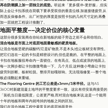
再在防潮膜上加一层独立的底垫。
听起来「更多缓冲=更舒服」,但实
际上会让卡扣系统在荷载下要承受双倍的垂直位移,加速接缝疲劳,从
而违反保修条件。出厂衬垫的厚度是按照卡扣的几何尺寸定的;再叠
加一层就把工程设计推翻了。
地面平整度——决定价位的核心变量
这部分很多安装商在你站在新地板的箱子旁边之前不会和你坦白。
混合地板是市面上对底层地面最敏感的硬质地板。
让混合地板坚硬的碳酸钙(它是矿物质,不是木头)也让板材没有弹性。
把它们连在一起的卡扣是精密设计的,但也是脆的。在平整的地面上,
卡扣在地板服役寿命内一直锁住。在有高点、低点或波浪的地面上,
每一次脚步都让卡扣微微弯曲一下。几个月后,这种微小弯曲让卡扣
疲劳到折断。板材松脱。整排开始嘎吱响。无法现场修复——整个地
板必须翻起来重铺。
The Flooring Centre 的工艺公差是±3mm/3米半径。
这与AS
3600对新建混凝土地坪的平整度要求一致。这比有些安装商接受的
「装机当日最低限度」公差更严格,而对混合地板来说,这是一个能用
十年的地板和两年内就垮掉的地板之间的区别。
我们在混合地板工程中最常见的底层地面意外: