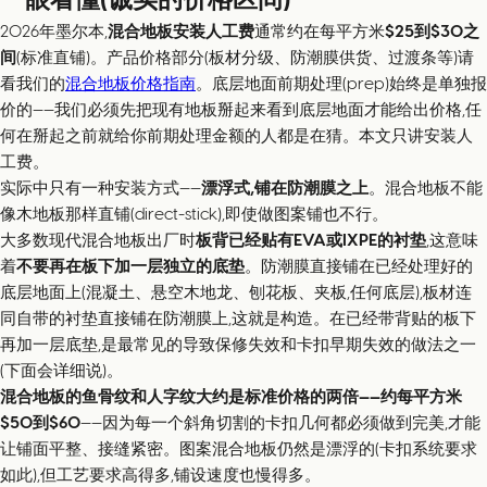
2026年墨尔本,
混合地板安装人工费
通常约在每平方米
$25到$30之
间
(标准直铺)。产品价格部分(板材分级、防潮膜供货、过渡条等)请
看我们的
混合地板价格指南
。底层地面前期处理(prep)始终是单独报
价的——我们必须先把现有地板掰起来看到底层地面才能给出价格,任
何在掰起之前就给你前期处理金额的人都是在猜。本文只讲安装人
工费。
实际中只有一种安装方式——
漂浮式,铺在防潮膜之上
。混合地板不能
像木地板那样直铺(direct-stick),即使做图案铺也不行。
大多数现代混合地板出厂时
板背已经贴有EVA或IXPE的衬垫
,这意味
着
不要再在板下加一层独立的底垫
。防潮膜直接铺在已经处理好的
底层地面上(混凝土、悬空木地龙、刨花板、夹板,任何底层),板材连
同自带的衬垫直接铺在防潮膜上,这就是构造。在已经带背贴的板下
再加一层底垫,是最常见的导致保修失效和卡扣早期失效的做法之一
(下面会详细说)。
混合地板的鱼骨纹和人字纹大约是标准价格的两倍——约每平方米
$50到$60
——因为每一个斜角切割的卡扣几何都必须做到完美,才能
让铺面平整、接缝紧密。图案混合地板仍然是漂浮的(卡扣系统要求
如此),但工艺要求高得多,铺设速度也慢得多。