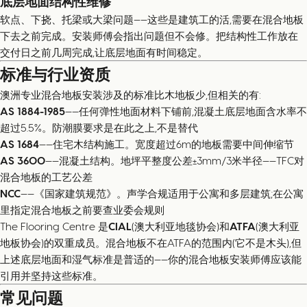
底层地面结构性维修
软点、下挠、托梁或大梁问题——这些是建筑工的活,需要在混合地板
下去之前完成。安装师傅会指出问题但不会修。把结构性工作放在
交付日之前几周完成,让底层地面有时间稳定。
标准与行业资质
澳洲专业混合地板安装涉及的标准比木地板少,但相关的有:
AS 1884-1985
——任何弹性地面材料下铺前,混凝土底层地面含水率不
超过5.5%。防潮膜要求是在此之上,不是替代
AS 1684
——住宅木结构施工。宽度超过6m的地板需要中间伸缩节
AS 3600
——混凝土结构。地坪平整度公差±3mm/3米半径——TFC对
混合地板的工艺公差
NCC
——《国家建筑规范》。声学合规适用于公寓和多层建筑;在公寓
里指定混合地板之前要查业委会规则
The Flooring Centre 是
CIAL
(澳大利亚地毯协会)和
ATFA
(澳大利亚
地板协会)的双重成员。混合地板不在ATFA的范围内(它不是木头),但
上述底层地面和湿气标准是普适的——你的混合地板安装师傅应该能
引用并坚持这些标准。
常见问题