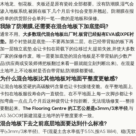
木地龙、刨花板、夹板还是原有瓷砖,全部都要。没有防潮膜,湿气会
渗入地板系统,被困在板下,几个月后卡扣会变形并翘起。防潮膜在报
价单的供货部分会单列一笔——救的是地板和保修。
我除了防潮膜,还需要在混合地板下加底垫吗?
通常不用。
大多数现代混合地板出厂时,板背已经贴有EVA或IXPE衬
垫。
那个衬垫就是底垫——不要再加第二层。在已经带背贴的板下再
加一层独立底垫,会让卡扣在荷载下的位移过大,提前失效,并使大多数
厂家的保修作废。唯一需要加底垫的混合地板是不带背贴的少数产
品(供应商或安装师傅把板翻过来看一眼就能立刻判断出来)。在混凝
土地坪上,不论板材是否自带背贴,防潮膜都要铺。
为什么混合地板比其他地板对地面平整度更敏感?
让混合地板坚硬的高碳酸钙含量也让卡扣接缝变脆。在平整地面上,
卡扣在地板服役寿命内一直锁住。在不平地面上,每一次脚步都让卡
扣弯曲一点点;几个月后这种疲劳让卡扣折断。无法现场修复——整排
要翻起来。
The Flooring Centre 的工艺公差是±3mm/3米半径
,与
AS 3600对新建混凝土地坪的平整度要求一致。
混合地板下去之前底层地面要达到什么标准?
平(±3mm/3米半径)、干(混凝土含水率低于5.5%,按AS 1884)、稳(无软