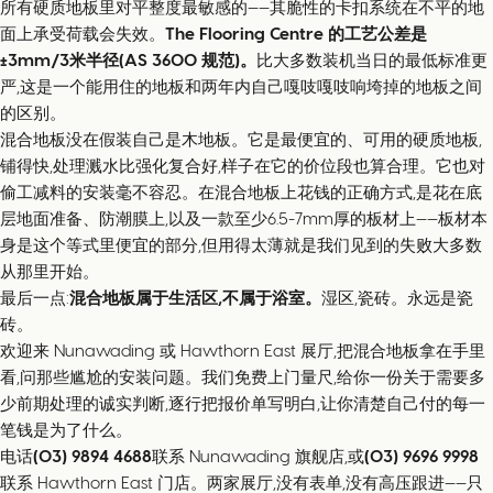
所有硬质地板里对平整度最敏感的——其脆性的卡扣系统在不平的地
面上承受荷载会失效。
The Flooring Centre 的工艺公差是
±3mm/3米半径(AS 3600 规范)。
比大多数装机当日的最低标准更
严,这是一个能用住的地板和两年内自己嘎吱嘎吱响垮掉的地板之间
的区别。
混合地板没在假装自己是木地板。它是最便宜的、可用的硬质地板,
铺得快,处理溅水比强化复合好,样子在它的价位段也算合理。它也对
偷工减料的安装毫不容忍。在混合地板上花钱的正确方式,是花在底
层地面准备、防潮膜上,以及一款至少6.5-7mm厚的板材上——板材本
身是这个等式里便宜的部分,但用得太薄就是我们见到的失败大多数
从那里开始。
最后一点:
混合地板属于生活区,不属于浴室。
湿区,瓷砖。永远是瓷
砖。
欢迎来 Nunawading 或 Hawthorn East 展厅,把混合地板拿在手里
看,问那些尴尬的安装问题。我们免费上门量尺,给你一份关于需要多
少前期处理的诚实判断,逐行把报价单写明白,让你清楚自己付的每一
笔钱是为了什么。
电话
(03) 9894 4688
联系 Nunawading 旗舰店,或
(03) 9696 9998
联系 Hawthorn East 门店。两家展厅,没有表单,没有高压跟进——只