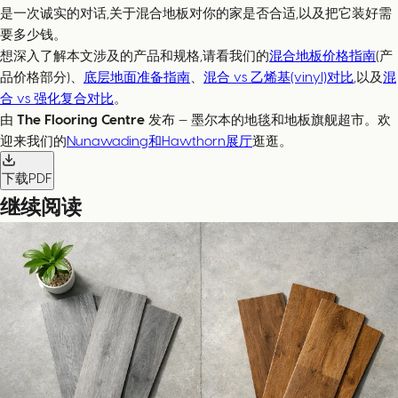
是一次诚实的对话,关于混合地板对你的家是否合适,以及把它装好需
要多少钱。
想深入了解本文涉及的产品和规格,请看我们的
混合地板价格指南
(产
品价格部分)、
底层地面准备指南
、
混合 vs 乙烯基(vinyl)对比
,以及
混
合 vs 强化复合对比
。
由
The Flooring Centre
发布 — 墨尔本的地毯和地板旗舰超市。欢
迎来我们的
Nunawading和Hawthorn展厅
逛逛。
下载PDF
继续阅读