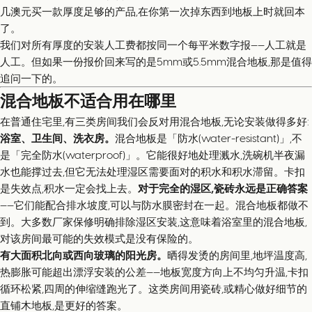
几澳元买一款厚度足够的产品,在你第一次掉东西到地板上时就回本
了。
我们对所有厚度的安装人工费都按同一个每平米数字报——人工就是
人工。但如果一份报价回来写的是5mm或5.5mm混合地板,那是值得
追问一下的。
混合地板不适合用在哪里
在普通住宅里,有三类房间我们会反对用混合地板,无论安装做得多好:
浴室、卫生间、洗衣房。
混合地板是「防水(water-resistant)」,不
是「完全防水(waterproof)」。它能很好地处理溅水,洗碗机半夜漏
水也能撑过去,但它无法处理湿区需要面对的积水和积水滞留。卡扣
是失效点,积水一定会找上去。
对于完全的湿区,瓷砖永远是正确答案
——它们能配合排水坡度,可以与防水膜密封在一起。混合地板都做不
到。大多数厂家保修明确排除湿区安装,这意味着浴室里的混合地板,
对该房间最可能的失效模式是没有保险的。
有大面积北向或西向玻璃的阳光房。
晒得发烫的房间里,地坪温度高,
热膨胀可能超出漂浮安装的公差——地板宽度方向上不均匀升温,卡扣
循环松紧,四周的伸缩缝跑光了。这类房间用瓷砖,或精心做好细节的
直铺木地板,是更好的答案。