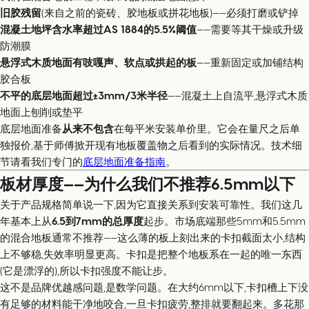
旧胶残留
(来自之前的瓷砖、胶地板或拼花地板)——必须打磨或铲掉
混凝土地坪含水率超过AS 1884的5.5%阈值
——需要等其干燥或升级
防潮膜
悬浮式木质地面有吱嘎声、软点或拱起的板
——重新固定或加铺结构
胶合板
不平的底层地面超过±3mm/3米半径
——混凝土上自流平,悬浮式木质
地面上刨削或垫平
底层地面准备
从来不包含
在每平米安装单价里。它会在量尺之后单
独报价,基于师傅掀开现有地板覆盖物之后看到的实际情况。技术细
节请看我们专门的
底层地面准备指南
。
板材厚度——为什么我们不推荐6.5mm以下
关于产品规格简单说一下,因为它直接关系到安装可靠性。我们这几
年基本上从
6.5到7mm的总厚度
起步。市场底端那些5mm和5.5mm
的混合地板通常不推荐——这么薄的板上刻出来的卡扣截面太小,结构
上不够稳,失效率明显更高。卡扣是把整个地板系在一起的唯一东西
(它是漂浮的),所以卡扣强度不能让步。
这不是品牌优越感问题,是数学问题。在大约6mm以下,卡扣槽上下没
有足够的材料能干净地咬合,一旦卡扣疲劳,整排就要翻起来。多花那