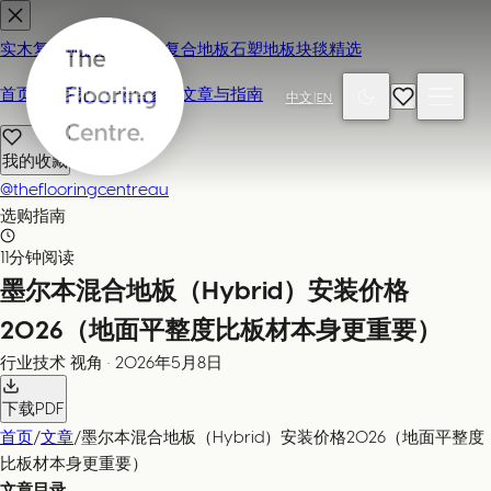
实木复合地板
地毯
强化复合地板
石塑地板
块毯精选
首页
联系我们 / 来店参观
文章与指南
中文
|
EN
我的收藏
@theflooringcentreau
选购指南
11分钟阅读
墨尔本混合地板（Hybrid）安装价格
2026（地面平整度比板材本身更重要）
行业技术
视角
·
2026年5月8日
下载PDF
首页
/
文章
/
墨尔本混合地板（Hybrid）安装价格2026（地面平整度
比板材本身更重要）
文章目录