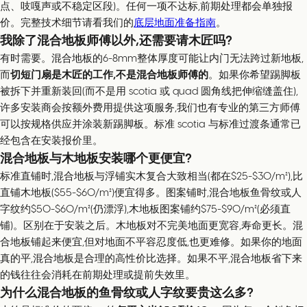
点、吱嘎声或不稳定区段)。任何一项不达标,前期处理都会单独报
价。完整技术细节请看我们的
底层地面准备指南
。
我除了混合地板师傅以外,还需要请木匠吗?
有时需要。混合地板的6-8mm整体厚度可能让内门无法跨过新地板,
而
切短门扇是木匠的工作,不是混合地板师傅的
。如果你希望踢脚板
被拆下并重新装回(而不是用 scotia 或 quad 圆角线把伸缩缝盖住),
许多安装商会按额外费用提供这项服务,我们也有专业的第三方师傅
可以按规格供应并涂装新踢脚板。标准 scotia 与标准过渡条通常已
经包含在安装报价里。
混合地板与木地板安装哪个更便宜?
标准直铺时,混合地板与浮铺实木复合大致相当(都在$25-$30/m²),比
直铺木地板($55-$60/m²)便宜得多。图案铺时,混合地板鱼骨纹或人
字纹约$50-$60/m²(仍漂浮),木地板图案铺约$75-$90/m²(必须直
铺)。区别在于安装之后。木地板对不完美地面更宽容,寿命更长。混
合地板铺起来便宜,但对地面不平容忍度低,也更难修。如果你的地面
真的平,混合地板是合理的高性价比选择。如果不平,混合地板省下来
的钱往往会消耗在前期处理或提前失效里。
为什么混合地板的鱼骨纹或人字纹要贵这么多?