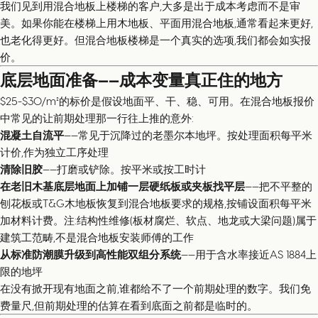
我们见到用混合地板上楼梯的客户,大多是出于成本考虑而不是审
美。如果你能在楼梯上用木地板、平面用混合地板,通常看起来更好,
也老化得更好。但混合地板楼梯是一个真实的选项,我们都会如实报
价。
底层地面准备——成本变量真正住的地方
$25-$30/m²的标价是假设地面平、干、稳、可用。在混合地板报价
中常见的让前期处理那一行往上推的意外:
混凝土自流平
——常见于沉降过的老墨尔本地坪。按处理面积每平米
计价,作为独立工序处理
清除旧胶
——打磨或铲除。按平米或按工时计
在老旧木基底层地面上加铺一层硬纸板或夹板找平层
——把不平整的
刨花板或T&G木地板恢复到混合地板要求的规格,按铺设面积每平米
加材料计费。注:结构性维修(板材腐烂、软点、地龙或大梁问题)属于
建筑工范畴,不是混合地板安装师傅的工作
从标准防潮膜升级到高性能双组分系统
——用于含水率接近AS 1884上
限的地坪
在没有掀开现有地面之前,谁都给不了一个前期处理的数字。我们免
费量尺,但前期处理的估算在看到底面之前都是临时的。