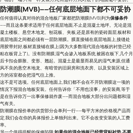
防潮膜(MVB)——任何底层地面下都不可妥协
任何值得认真对待的混合地板厂家都把防潮膜(MVB)列为
保修条件
——而且这条要求适用于任何底层地面,不止是混凝土地坪。无论是混
凝土楼板、悬空木地龙、刨花板、夹板,还是原有的瓷砖面层,板材和
底层地面之间都必须有一层防潮膜。膜直接铺在底层地面上,接缝处
用胶带封好,板材直接铺在膜上(因为大多数现代混合地板的衬垫已经
粘在板背上了)。没有防潮膜,湿气会渗入地板系统,被困在板下,几个月
后卡扣会膨胀、变形、翘起。混凝土是最显而易见的湿气来源,但通
风不良的悬空木地龙、有暗管的旧厨房和洗衣房、以及安装区域上
方的浴室都会把湿气往上推。
这不是可选项。任何底层地面上,我们都不会在不开防潮膜这一项的
情况下报混合地板安装。任何告诉你「不用也没事」的安装商,等于
是在告诉你万一出事保修就作废——而混合地板大部分出问题都和湿
气有关。
防潮膜在报价单的供货部分会单列一行——每平方米的价格视产品而
定,我们会在你的具体报价上单独列出来。它不会改变安装的人工费
率。
另一个值得提醒的保修陷阱:
如果你的混合地板已经带背贴衬垫,不要