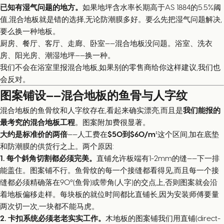
已知有湿气问题的地方。
如果地坪含水率长期高于AS 1884的5.5%阈
值,混合地板就是错的选择,无论防潮膜多好。要么先把湿气问题解决,
要么换一种地板。
厨房、餐厅、客厅、走廊、卧室——混合地板没问题。浴室、洗衣
房、阳光房、潮湿地坪——换一种。
我们不会在浴室里报混合地板,如果别的零售商给你这样建议,我们也
会反对。
图案铺设——混合地板的鱼骨与人字纹
混合地板的鱼骨纹和人字纹存在,看起来确实漂亮,而且是
我们能报的
最考究的混合地板工程
。图案附加费很显著。
大约是标准价的两倍
——人工费在
$50到$60/m²
这个区间,加在底垫
和防潮膜的供货行之上。两个原因:
1. 每个斜角切割都必须完美。
直铺允许板端有1-2mm的缝——下一排
能盖住。图案铺不行。鱼骨纹的每一个接缝都看得见,而且每一个接
缝都必须精确落在90°(鱼骨)或带角(人字)的交点上,否则图案就会沿
着地板偏移走样。每块板的就位时间都比直铺长,因为安装师傅要量
两次切一次,一块都不能马虎。
2. 卡扣系统必须老老实实工作。
木地板的图案铺我们用直铺(direct-