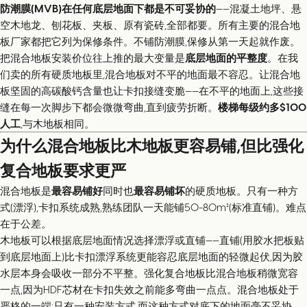
防潮膜(MVB)在任何底层地面下都是不可妥协的
——混凝土地坪、悬
空木地龙、刨花板、夹板、原有瓷砖,全部都要。所有主要的混合地
板厂家都把它列为保修条件。不铺防潮膜,保修从第一天起就作废。
把混合地板安装价位往上推的最大变量是
底层地面的平整度
。在我
们卖的所有硬质地板里,混合地板对不平的地面最不容忍。让混合地
板坚固的高碳酸钙含量也让卡扣接缝变脆——在不平的地面上,这些接
缝在每一次脚步下都会微微弯曲,直到疲劳折断。
楼梯每级约多$100
人工
,与木地板相同。
为什么混合地板比木地板更容易铺,但比强化
复合地板要求更严
混合地板是
最容易铺好
同时也
最容易铺坏
的硬质地板。只有一种方
式(漂浮),卡扣系统成熟,熟练团队一天能铺50-80m²(标准直铺)。难点
在于公差。
木地板可以根据底层地面情况选择漂浮或直铺——直铺(用胶水把板贴
到底层地面上)比卡扣漂浮系统更能容忍底层地面的轻微起伏,因为胶
水层本身会吸收一部分不平整。强化复合地板比混合地板稍微宽容
一点,因为HDF芯材在卡扣失效之前能多弯曲一点点。混合地板处于
严格的一端:只有一种安装方式,而这种方式对底下的地面毫不妥协。