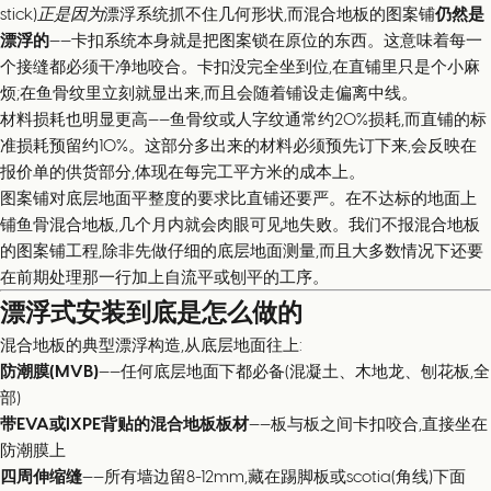
stick)
正是因为
漂浮系统抓不住几何形状,而混合地板的图案铺
仍然是
漂浮的
——卡扣系统本身就是把图案锁在原位的东西。这意味着每一
个接缝都必须干净地咬合。卡扣没完全坐到位,在直铺里只是个小麻
烦;在鱼骨纹里立刻就显出来,而且会随着铺设走偏离中线。
材料损耗也明显更高——鱼骨纹或人字纹通常约20%损耗,而直铺的标
准损耗预留约10%。这部分多出来的材料必须预先订下来,会反映在
报价单的供货部分,体现在每完工平方米的成本上。
图案铺对底层地面平整度的要求比直铺还要严。在不达标的地面上
铺鱼骨混合地板,几个月内就会肉眼可见地失败。我们不报混合地板
的图案铺工程,除非先做仔细的底层地面测量,而且大多数情况下还要
在前期处理那一行加上自流平或刨平的工序。
漂浮式安装到底是怎么做的
混合地板的典型漂浮构造,从底层地面往上:
防潮膜(MVB)
——任何底层地面下都必备(混凝土、木地龙、刨花板,全
部)
带EVA或IXPE背贴的混合地板板材
——板与板之间卡扣咬合,直接坐在
防潮膜上
四周伸缩缝
——所有墙边留8-12mm,藏在踢脚板或scotia(角线)下面