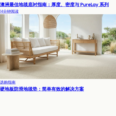
澳洲最佳地毯底衬指南：厚度、密度与 PureLay 系列
14分钟阅读
选购指南
硬地板防滑地毯垫：简单有效的解决方案
5分钟阅读
产品
实木复合地板
地毯
强化复合地板
石塑地板
块毯精选
关于我们