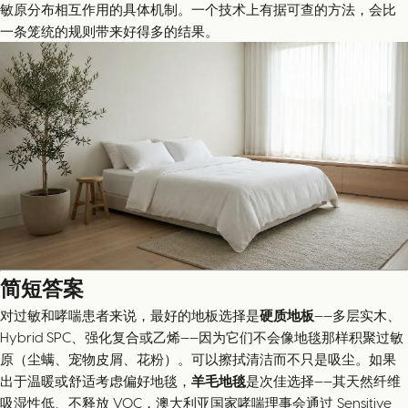
敏原分布相互作用的具体机制。一个技术上有据可查的方法，会比
一条笼统的规则带来好得多的结果。
简短答案
对过敏和哮喘患者来说，最好的地板选择是
硬质地板
——多层实木、
Hybrid SPC、强化复合或乙烯——因为它们不会像地毯那样积聚过敏
原（尘螨、宠物皮屑、花粉）。可以擦拭清洁而不只是吸尘。如果
出于温暖或舒适考虑偏好地毯，
羊毛地毯
是次佳选择——其天然纤维
吸湿性低、不释放 VOC，澳大利亚国家哮喘理事会通过 Sensitive