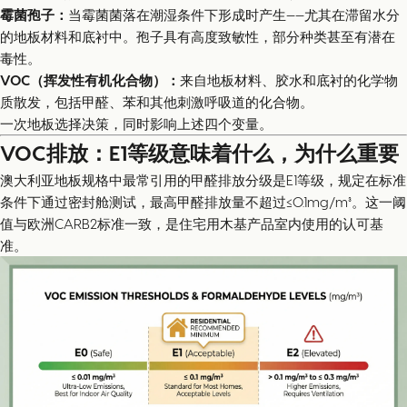
霉菌孢子：
当霉菌菌落在潮湿条件下形成时产生——尤其在滞留水分
的地板材料和底衬中。孢子具有高度致敏性，部分种类甚至有潜在
毒性。
VOC（挥发性有机化合物）：
来自地板材料、胶水和底衬的化学物
质散发，包括甲醛、苯和其他刺激呼吸道的化合物。
一次地板选择决策，同时影响上述四个变量。
VOC排放：E1等级意味着什么，为什么重要
澳大利亚地板规格中最常引用的甲醛排放分级是E1等级，规定在标准
条件下通过密封舱测试，最高甲醛排放量不超过≤0.1mg/m³。这一阈
值与欧洲CARB2标准一致，是住宅用木基产品室内使用的认可基
准。