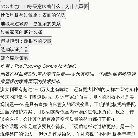
VOC排放：E1等级意味着什么，为什么重要
硬质地板与过敏原：表面的优势
地毯与过敏原：更复杂的关系
过敏家庭的底衬选择
湿度控制：最根本的变量
选购认证产品
综合应对策略
作者：The Flooring Centre 技术团队
地板选择如何影响室内空气质量——专为有哮喘、尘螨过敏和呼吸健
康需求的家庭而写的技术指南。
澳大利亚有超过460万人患有哮喘，还有更大比例的人群在应对某种
形式的过敏性呼吸道疾病。对这些家庭而言，脚下的地板不只是美
观问题——它是具有直接临床意义的环境变量。正确的地板规格搭配
适当的维护方案，可以切实降低室内环境的过敏原负荷。反之，错
误的选择，会让其他所有改善空气质量的努力都打了折扣。
这个话题比常见建议要复杂得多。「硬质地板对过敏更好」是一个
流传甚广的说法——但这是过度简化，而且忽视了不同地板类型与过