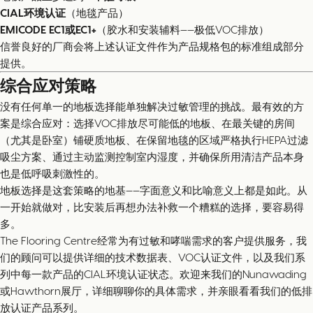
CIAL环境认证
（地毯产品）
EMICODE EC1或EC1+
（胶水和安装辅料——极低VOC排放）
信誉良好的厂商会将上述认证文件作为产品规格包的标准组成部分
提供。
综合应对策略
没有任何单一的地板选择能单独解决过敏管理的挑战。最有效的方
案是综合应对：选择VOC排放尽可能低的地板、在最关键的房间
（尤其是卧室）铺硬质地板、在保留地毯的区域严格执行HEPA过滤
吸尘方案、通过主动监测控制室内湿度，并确保所用清洁产品本身
也是低呼吸刺激性的。
地板选择是这套策略的地基——字面意义和比喻意义上都是如此。从
一开始就做对，比安装后再想办法补救一个糟糕的选择，要容易得
多。
The Flooring Centre经常为有过敏和哮喘需求的客户提供服务，我
们的顾问可以提供详细的技术数据表、VOC认证文件，以及我们系
列中每一款产品的CIAL环境认证状态。欢迎来我们的Nunawading
或Hawthorn展厅，详细聊聊你的具体需求，并亲眼看看我们的低排
放认证产品系列。