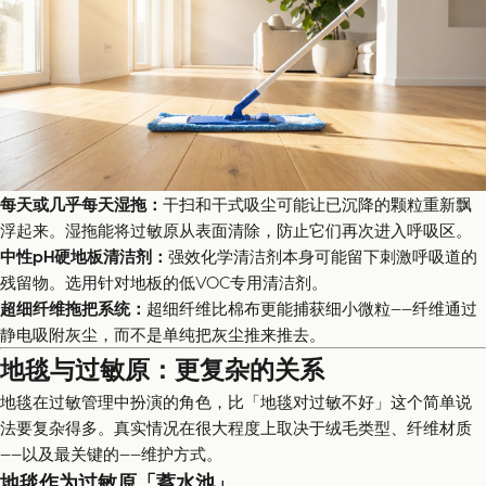
每天或几乎每天湿拖：
干扫和干式吸尘可能让已沉降的颗粒重新飘
浮起来。湿拖能将过敏原从表面清除，防止它们再次进入呼吸区。
中性pH硬地板清洁剂：
强效化学清洁剂本身可能留下刺激呼吸道的
残留物。选用针对地板的低VOC专用清洁剂。
超细纤维拖把系统：
超细纤维比棉布更能捕获细小微粒——纤维通过
静电吸附灰尘，而不是单纯把灰尘推来推去。
地毯与过敏原：更复杂的关系
地毯在过敏管理中扮演的角色，比「地毯对过敏不好」这个简单说
法要复杂得多。真实情况在很大程度上取决于绒毛类型、纤维材质
——以及最关键的——维护方式。
地毯作为过敏原「蓄水池」