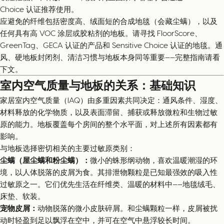
Choice 认证推荐使用。
应避免的纤维包括密度高、绒面短的合成地毯（会藏尘螨），以及
任何具有高 VOC 涂层或胶粘剂的地板。请寻找 FloorScore、
GreenTag、GECA 认证的产品和 Sensitive Choice 认证的地毯。通
风、硬地板封闭剂、清洁习惯与地板本身同等重要——完整指南请看
下文。
室内空气质量与地板的关系：基础知识
家居室内空气质量（IAQ）由多重因素共同决定：通风条件、湿度、
材料释放的化学物质，以及表面滞留、捕获或释放微粒和生物过敏
原的能力。地板覆盖每个房间的整个水平面，对上述所有因素都有
影响。
与地板选择密切相关的主要过敏原类别：
尘螨（屋尘螨和粉尘螨）：
微小的蛛形纲动物，喜欢温暖潮湿的环
境，以人体脱落的皮屑为食。其排泄物颗粒是已知最强效的吸入性
过敏原之一。它们优先生活在纤维类、温暖的材料中——地毯绒毛、
床垫、软装。
宠物皮屑：
动物脱落的微小皮肤碎屑。和尘螨颗粒一样，皮屑被扰
动时轻盈到足以飘浮在空中，并可在空气中悬浮较长时间。