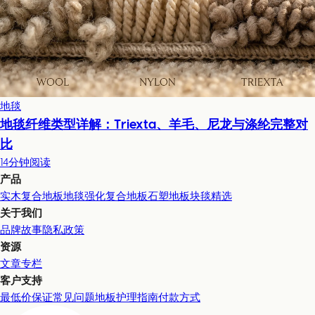
地毯
地毯纤维类型详解：Triexta、羊毛、尼龙与涤纶完整对
比
14分钟阅读
产品
实木复合地板
地毯
强化复合地板
石塑地板
块毯精选
关于我们
品牌故事
隐私政策
资源
文章专栏
客户支持
最低价保证
常见问题
地板护理指南
付款方式