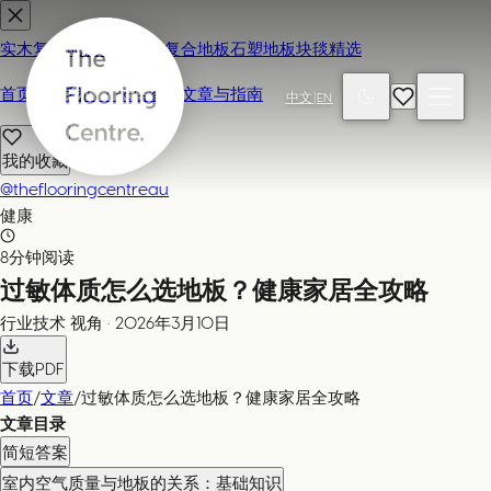
实木复合地板
地毯
强化复合地板
石塑地板
块毯精选
首页
联系我们 / 来店参观
文章与指南
中文
|
EN
我的收藏
@theflooringcentreau
健康
8分钟阅读
过敏体质怎么选地板？健康家居全攻略
行业技术
视角
·
2026年3月10日
下载PDF
首页
/
文章
/
过敏体质怎么选地板？健康家居全攻略
文章目录
简短答案
室内空气质量与地板的关系：基础知识