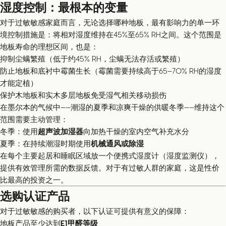
湿度控制：最根本的变量
对于过敏敏感家庭而言，无论选择哪种地板，最有影响力的单一环
境控制措施是：将相对湿度维持在45%至65% RH之间。这个范围是
地板寿命的理想区间，也是：
抑制尘螨繁殖（低于约45% RH，尘螨无法存活或繁殖）
防止地板和底衬中霉菌生长（霉菌需要持续高于65–70% RH的湿度
才能定植）
保护木地板和实木多层地板免受湿气相关移动损伤
在墨尔本的气候中——潮湿的夏季和凉爽干燥的供暖冬季——维持这个
范围需要主动管理：
冬季：使用
超声波加湿器
向加热干燥的室内空气补充水分
夏季：在持续潮湿时期使用
机械通风或除湿
在每个主要起居和睡眠区域放一个便携式湿度计（湿度监测仪），
提供有效管理所需的数据反馈。对于有过敏人群的家庭，这是性价
比最高的投资之一。
选购认证产品
对于过敏敏感的购买者，以下认证可提供有意义的保障：
地板产品至少达到
E1甲醛等级