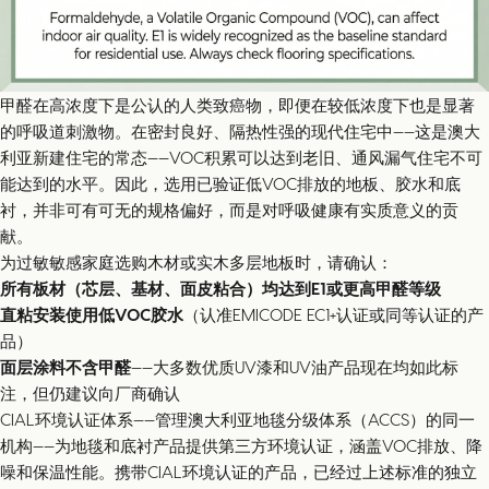
甲醛在高浓度下是公认的人类致癌物，即便在较低浓度下也是显著
的呼吸道刺激物。在密封良好、隔热性强的现代住宅中——这是澳大
利亚新建住宅的常态——VOC积累可以达到老旧、通风漏气住宅不可
能达到的水平。因此，选用已验证低VOC排放的地板、胶水和底
衬，并非可有可无的规格偏好，而是对呼吸健康有实质意义的贡
献。
为过敏敏感家庭选购木材或实木多层地板时，请确认：
所有板材（芯层、基材、面皮粘合）均达到E1或更高甲醛等级
直粘安装使用低VOC胶水
（认准EMICODE EC1+认证或同等认证的产
品）
面层涂料不含甲醛
——大多数优质UV漆和UV油产品现在均如此标
注，但仍建议向厂商确认
CIAL环境认证体系——管理澳大利亚地毯分级体系（ACCS）的同一
机构——为地毯和底衬产品提供第三方环境认证，涵盖VOC排放、降
噪和保温性能。携带CIAL环境认证的产品，已经过上述标准的独立