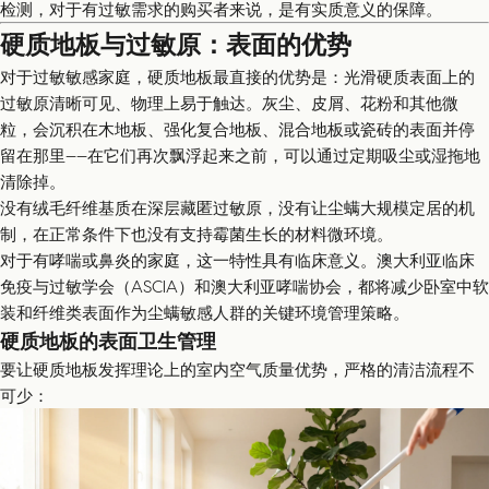
检测，对于有过敏需求的购买者来说，是有实质意义的保障。
硬质地板与过敏原：表面的优势
对于过敏敏感家庭，硬质地板最直接的优势是：光滑硬质表面上的
过敏原清晰可见、物理上易于触达。灰尘、皮屑、花粉和其他微
粒，会沉积在木地板、强化复合地板、混合地板或瓷砖的表面并停
留在那里——在它们再次飘浮起来之前，可以通过定期吸尘或湿拖地
清除掉。
没有绒毛纤维基质在深层藏匿过敏原，没有让尘螨大规模定居的机
制，在正常条件下也没有支持霉菌生长的材料微环境。
对于有哮喘或鼻炎的家庭，这一特性具有临床意义。澳大利亚临床
免疫与过敏学会（ASCIA）和澳大利亚哮喘协会，都将减少卧室中软
装和纤维类表面作为尘螨敏感人群的关键环境管理策略。
硬质地板的表面卫生管理
要让硬质地板发挥理论上的室内空气质量优势，严格的清洁流程不
可少：