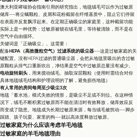
澳大利亚哮喘协会指南引用的研究指出，地毯绒毛可以作为过敏原
储库——将尘螨颗粒、皮屑和花粉截留在纤维基质中，阻止它们停留
在表面并反复飘浮起来。在定期正确吸尘的家庭里，这种截留功能
实际上是一种优势：过敏原被锁在绒毛里，等待被清除，而不是在
空气中自由循环。
关键词是「正确吸尘」。这需要：
配备
HEPA（高效微粒空气）过滤系统的吸尘器
——这是过敏家庭的关
键配置。没有HEPA过滤的普通吸尘器，会把从地毯里吸出的含过敏
原颗粒从排气口重新吹出，净结果是空气中过敏原总量没有减少。
电动旋转刷头
，用来搅动绒毛、抽取深层颗粒（使用时需结合对你
具体地毯绒毛结构和护理说明的了解，避免损伤地毯）
有人常用的房间每周至少吸尘3次
地毯「蓄水池」模式失效的情形，是吸尘不足或不到位。在这种情
况下，绒毛不断积累过敏原而不能在清洁时有效释放，储库效应反
而变成了隐患。地毯成为长期过敏原来源，每当绒毛被扰动——脚步
踩踏、孩子玩耍、家里的狗——就以高浓度释放过敏原。
过敏家庭为什么应该考虑羊毛地毯
过敏家庭的羊毛地毯理由