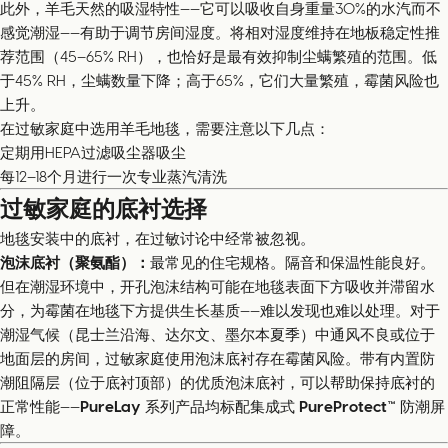
此外，羊毛天然的吸湿特性——它可以吸收自身重量30%的水汽而不
感觉潮湿——有助于调节房间湿度。将相对湿度维持在地板稳定性推
荐范围（45–65% RH），也恰好是最有效抑制尘螨繁殖的范围。低
于45% RH，尘螨数量下降；高于65%，它们大量繁殖，霉菌风险也
上升。
在过敏家庭中选用羊毛地毯，需要注意以下几点：
定期用HEPA过滤吸尘器吸尘
每12–18个月进行一次专业蒸汽清洗
过敏家庭的底衬选择
地毯安装中的底衬，在过敏讨论中经常被忽视。
泡沫底衬（聚氨酯）：
最常见的住宅规格。隔音和保温性能良好。
但在潮湿环境中，开孔泡沫结构可能在地毯表面下方吸收并滞留水
分，为霉菌在地毯下方提供生长基质——难以发现也难以处理。对于
潮湿气候（昆士兰沿海、达尔文、墨尔本夏季）中通风不良或位于
地面层的房间，过敏家庭使用泡沫底衬存在霉菌风险。带有内置防
潮阻隔层（位于底衬顶部）的优质泡沫底衬，可以帮助保持底衬的
正常性能——
PureLay
系列产品均标配集成式
PureProtect™
防潮屏
障。