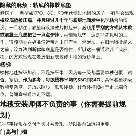
隐藏的麻烦：粘底的橡胶底垫
老房子——典型如1970、80、90年代铺过地毯的房子——有时会出现
橡胶底垫被压扁、并且经过几十年与底层地面发生化学粘合
的情
况。一旦粘住，底垫就没法整片掀起来。必须
用手刮的方式从木质
或混凝土底层把它一点点铲掉
，再铺新底垫，这是非常耗时的工
作。请预期会在标准清运费之上再产生一笔附加。在旧地毯掀起来
之前，没办法判断你家底垫是否粘住，所以这一项通常以「或然
项」的方式出现在老房翻新或装修工程的报价单上。
楼梯
楼梯地毯按级加价，不是按平米，因为每一级都需要单独包覆、贴
合、塞边。
作为参考，每级楼梯平均约$30到$40
，具体看楼梯级
数和复杂度。开放式踏步、弧形楼梯、转角楼梯倾向于走上端价
位。普通直梯通常走下端。
地毯安装师傅不负责的事（你需要提前规
划）
这些事经常在交付当天才被发现，所以提前知道很重要。
门高与门槛