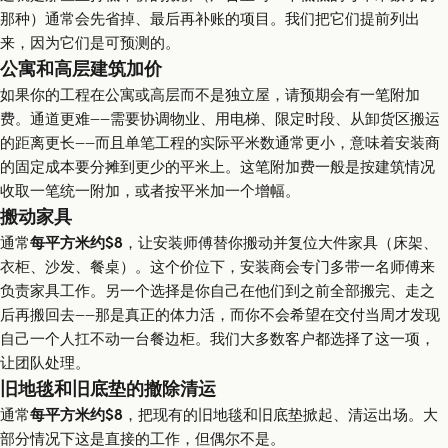
那种）通常会先省掉、最后再补账的项目。我们把它们提前列出
来，因为它们是可预测的。
公寓和高层建筑加价
如果你的工程在公寓或高层而不是独立屋，请预期会有一笔附加
费。通道更难——需要协调物业、用电梯、限定时段、从卸货区搬运
的距离更长——而且单笔工程的实际平米数通常更小，意味着安装商
的固定成本要分摊到更少的平米上。这笔附加费一般是按建筑情况
收取一笔统一附加，或者按平米加一个增幅。
搬动家具
通常
每平方米约$8
，让安装师傅替你搬动并复位大件家具（床架、
衣柜、沙发、餐桌）。这个价位下，安装商会专门多带一名师傅来
负责家具工作。另一个选择是你自己在他们到之前全部搬完、走之
后再搬回去——那是真正的体力活，而你不会希望在交付当周才发现
自己一个人扛不动一台餐边柜。我们大多数客户都选择了这一项，
让团队处理。
旧地毯和旧底垫的撤除清运
通常
每平方米约$8
，把现有的旧地毯和旧底垫掀起、清运出场。大
部分情况下这是直接的工作，但偶尔不是。