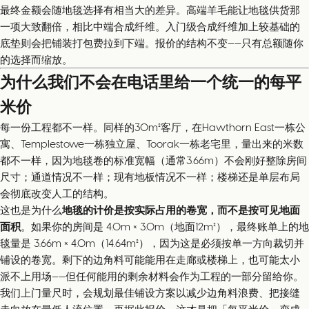
最终金额会随地毯选择有相当大的差异。高端羊毛能让地毯供货那
一项大致翻倍，相比中端合成纤维。入门级合成纤维加上较基础的
底垫则会把铺装打包费拉到下端。报价的结构不变——只有总额随你
的选择而缩放。
为什么我们不会在电话里给一个统一的每平
米价
每一份工程都不一样。同样的30m²客厅，在Hawthorn East一栋公
寓、Templestowe一栋独立屋、Toorak一栋老宅里，量出来的米数
都不一样，因为地毯卷的标准宽幅（通常3.66m）不会刚好整除房间
尺寸；通道情况不一样；现有地板情况不一样；楼梯还是单层布局
会彻底改变人工的结构。
这也是为什么
地毯的计价是按实际占用的卷宽，而不是按可见地面
面积
。如果你的房间是 4.0m × 3.0m（地面12m²），最终账单上的地
毯量是 3.66m × 4.0m（14.64m²），因为这是必须按单一方向裁切并
铺设的卷宽。剩下的边角料可能能用在走廊或楼梯上，也可能太小
派不上用场——但任何能用的剩余材料会作为工程的一部分留给你。
我们上门量尺时，会规划最佳铺设方案以减少边角料浪费、把接缝