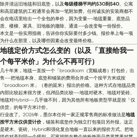
除并清运旧地毯和旧底垫，以及
每级楼梯平均约$30到$40
。公寓
和高层建筑的工程通常会再加一笔附加费。任何诚实的安装商都不
会在电话里给出一个全包的单价，因为变量——地毯重量、底垫品
质、楼梯、家具、旧地板的撤除、通道——会改变每一份报价。
本文是一份实用指南，告诉你你实际要付多少钱、报价单上每一项
为什么在那里，以及哪些因素会改变最终价格。
地毯定价方式怎么变的（以及「直接给我一
个每平米价」为什么不再可行）
几十年来，地毯一直按一个「broadloom（宽幅成卷）打包价」出
售——把地毯本身、底垫和铺装的费用合并成一个按平方米或按
「broadloom 米」（卷的延米）报出的价格。这种方式在地毯品类
内部比较起来很方便，但
跨
品类比较——地毯对硬木、地毯对瓷砖、
地毯对Hybrid——几乎做不到，因为其他所有地板类型早就是按「仅
供货」的每平方米计价。
行业改了。2026年，墨尔本任何一家正规零售商的标准做法是
地毯
按平方米仅供货计价
，铺装和底垫作为独立打包项目另外报。这正
是硬木、瓷砖、Hybrid和强化复合地板一直以来的报价方式。把地
毯也对齐到同一个规则，买家就能在整个地板饰面品类里苹果对苹