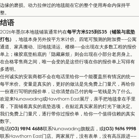
边缘的磨损。动力拉伸过的地毯能在它的整个使用寿命内保持平
整。
结语
2026年墨尔本地毯铺装通常约在
每平方米$25到$35（铺装与底垫
打包）
，地毯本身另外按平方米计价。四笔可预测的附加费——公寓
通道、家具搬动、旧地毯清运、楼梯——会出现在大多数工程的报价
单上；橡胶底垫粘底的「隐藏麻烦」则会出现在小部分老房身上。
在合格零售商之间，唯一会变的是这些行项在你的报价单上写得有
多透明。
任何诚实的安装商都不会在电话里给你一个能覆盖所有情况的统一
每平米价。变量是真实的，更好的做法是先免费上门量尺，再给你
一份逐行写明的报价单，让你清楚自己付的每一笔钱是为了什么。
欢迎来Nunawading或Hawthorn East展厅，亲手把地毯拿在手里
看，下面铺着真实的底垫选项，在贴近真实家居的灯光下做决定。
我们免费上门量尺，逐行带你过报价单，给你一个值得信赖的真实
数字。
电话
(03) 9894 4688
联系Nunawading旗舰店，或
(03) 9696 9998
联系Hawthorn East门店。两家展厅，没有表单，没有高压跟进——