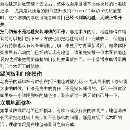
新地毯加新底垫铺下去之后，整体地面厚度通常比你换掉的旧地毯
更厚——尤其是从压扁的旧底垫升级到10mm 120kg/m³优质底垫
时。这个增加的厚度可能意味着
门已经卡到新地毯，无法正常开
关
。
把门切短不是地毯安装师傅的工作。
那是木匠的活。地毯师傅在铺
装前可以把门拆下来，方便他们把地毯铺到门下完成收口，但他们
没有持牌也没有装备来刨削门扇、修整尺寸再重新装回。如果你怀
疑家里有几扇内门已经贴近现有地毯，请预先安排一位木匠在地毯
装好之后
来把需要修整的门切短并重新挂回。一个普通家庭通常两
到四个木匠工时就够。
踢脚板和门套损伤
老房子的踢脚板有时会在拆旧地毯时被刮花——尤其当旧的卡条钉得
太密的时候。补漆是房主的责任，不是安装师傅的。我们一般建议
家里备一小罐踢脚板的颜色漆，装完后过一两天替自己补一下。
底层地面修补
如果某段底层地面已经损坏、有软点或没解决的吱嘎声，地毯师傅
会照常把地毯铺上去，但不会修结构问题。那是建筑工或木匠的
活，理想情况是在地毯铺装日之前完成。