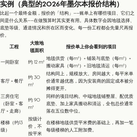
实例（典型的2026年墨尔本报价结构）
比起一个最终金额，报价的「结构」——账单上有哪些项目、它们之
间是什么关系——在做预算时其实更有用。具体数字会因地毯选择、
底垫等级、通道情况和所在区而变化。每一份工程都会先量尺再报
价。
大致地
工程
报价单上你会看到的项目
毯面积
地毯供货（每m²）+ 铺装与底垫（每m²）+
一间卧室
约 12 m²
搬动家具（每m²）+ 旧地毯清运（每m²）
结构同上，规模放大。房间越大，每平米单
约 30
客厅 + 餐厅
价通常越优惠，因为安装商的固定成本被分
m²
摊得更开。
三房住宅
同样的项目结构。中端地毯铺整屋、配优质
约 90
（卧室 + 客
底垫、加上家具搬动和清运，全包总价通常
m²
厅 + 走廊）
落在五位数中位。
按级计
楼梯（约13
在楼梯地毯供货平米费的基础上，再加一笔
价，不
级）
每级楼梯的人工附加费。
按平米