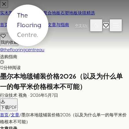
实木复合地板
地毯
强化复合地板
石塑地板
块毯精选
首页
联系我们 / 来店参观
文章与指南
中文
|
EN
我的收藏
@theflooringcentreau
选购指南
12分钟阅读
墨尔本地毯铺装价格2026（以及为什么单
一的每平米价格根本不可能）
行业技术
视角
·
2026年5月7日
下载PDF
首页
/
文章
/
墨尔本地毯铺装价格2026（以及为什么单一的每平米价
格根本不可能）
文章目录