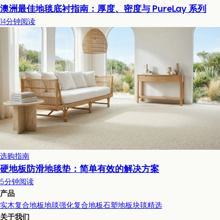
澳洲最佳地毯底衬指南：厚度、密度与 PureLay 系列
14分钟阅读
选购指南
硬地板防滑地毯垫：简单有效的解决方案
5分钟阅读
产品
实木复合地板
地毯
强化复合地板
石塑地板
块毯精选
关于我们