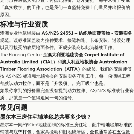
走向放在最低人流位置，再据此报价。这才是把「每平米价」变成
「真实数字」的工作，也是我们一直坚持免费上门量尺并出报价的
原因。
标准与行业资质
澳洲专业地毯铺装由
AS/NZS 2455.1 — 纺织地面覆盖物 - 安装实务
规范。该标准涵盖动力拉伸要求、接缝构造、卡条安装、过渡处理
以及可接受的底层地面条件。正规安装商以此为基线工作。
The Flooring Centre 是
澳大利亚地毯协会 Carpet Institute of
Australia Limited（CIAL）
和
澳大利亚地板协会 Australasian
Timber Flooring Association（ATFA）
的成员。我们的安装师傅
按 AS/NZS 标准和地毯协会的安装实务守则工作。每一份满铺工程
都默认动力拉伸，而不是「升级项」。完工吸尘也是。
如果你拿到的报价里完全没有提到动力拉伸、AS/NZS 标准或行业资
质，那就是一个值得追问一句的信号。
常见问题
墨尔本三房住宅铺地毯总共要多少钱？
墨尔本一间约90m²地毯面积的标准三房住宅，配中端地毯加标准的
铺装与底垫打包，含家具搬动和旧地毯清运，全包通常落在五位数