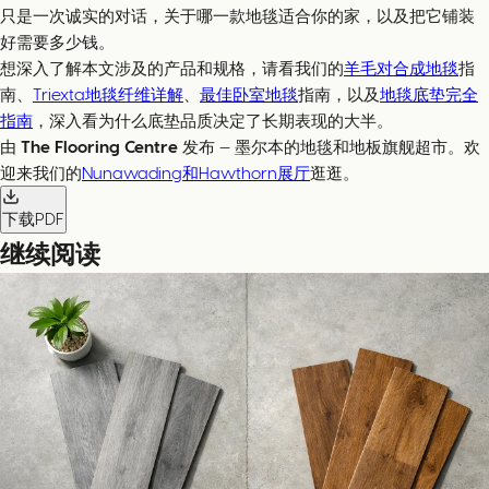
只是一次诚实的对话，关于哪一款地毯适合你的家，以及把它铺装
好需要多少钱。
想深入了解本文涉及的产品和规格，请看我们的
羊毛对合成地毯
指
南、
Triexta地毯纤维详解
、
最佳卧室地毯
指南，以及
地毯底垫完全
指南
，深入看为什么底垫品质决定了长期表现的大半。
由
The Flooring Centre
发布 — 墨尔本的地毯和地板旗舰超市。欢
迎来我们的
Nunawading和Hawthorn展厅
逛逛。
下载PDF
继续阅读