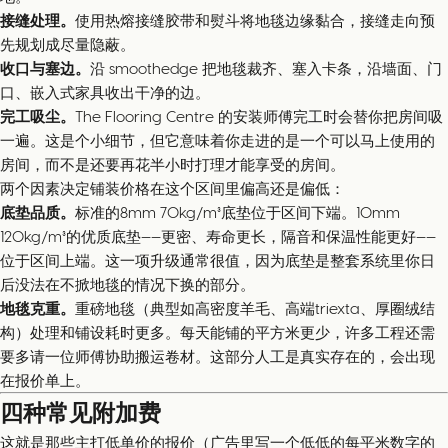
接缝处理。
使用热熔接缝胶带和熨斗将地毯边缘黏合，接缝走向预
先规划成尽量隐蔽。
收口与塞边。
沿 smoothedge 把地毯裁齐、塞入卡条，沿墙面、门
口、嵌入式家具收出干净的边。
完工吸尘。
The Flooring Centre 的安装师傅完工时会替你把房间吸
一遍。这是个小细节，但它意味着你走进的是一个可以马上使用的
房间，而不是还要再花半小时打理才能享受的房间。
两个因素决定铺装价格在这个区间里偏高还是偏低：
底垫品质。
标准的8mm 70kg/m³底垫位于区间下端。10mm
120kg/m³的优质底垫——更密、寿命更长，隔音和保温性能更好——
位于区间上端。这一项升级通常很值，因为底垫是整套系统里你日
后没法在不掀地毯的情况下换的部分。
地毯克重。
重磅地毯（典型如高密度羊毛、高端triexta、厚圈绒结
构）处理和铺设耗时更多。每天能铺的平方米更少，许多工程还需
要多请一位师傅协助搬运卷材。这部分人工是真实存在的，会出现
在报价单上。
四种常见附加费
这就是那些主打低单价的报价（广告里写一个低低的每平米数字的