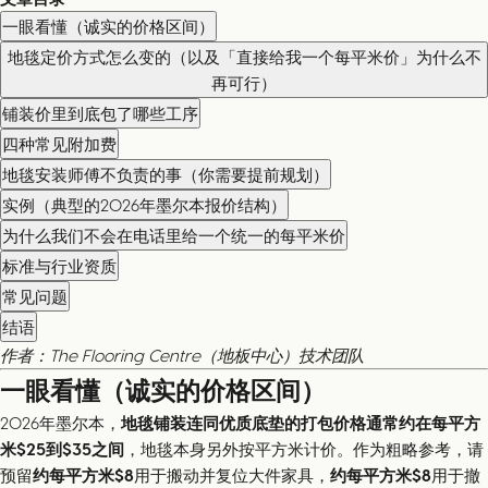
一眼看懂（诚实的价格区间）
地毯定价方式怎么变的（以及「直接给我一个每平米价」为什么不
再可行）
铺装价里到底包了哪些工序
四种常见附加费
地毯安装师傅不负责的事（你需要提前规划）
实例（典型的2026年墨尔本报价结构）
为什么我们不会在电话里给一个统一的每平米价
标准与行业资质
常见问题
结语
作者：The Flooring Centre（地板中心）技术团队
一眼看懂（诚实的价格区间）
2026年墨尔本，
地毯铺装连同优质底垫的打包价格通常约在每平方
米$25到$35之间
，地毯本身另外按平方米计价。作为粗略参考，请
预留
约每平方米$8
用于搬动并复位大件家具，
约每平方米$8
用于撤