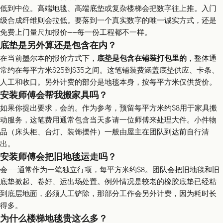
低到中位。高端地毯、高端底垫或复杂楼梯会把数字往上推。入门
级合成纤维则会拉低。要落到一个真实数字的唯一诚实方式，还是
免费上门量尺加报价——每一份工程都不一样。
底垫是另外算还是包含在内？
在当前墨尔本的报价方式下，
底垫是包含在铺装打包里的
，整体通
常约在每平方米$25到$35之间。这笔铺装费涵盖底垫供应、卡条、
人工和收口。另外计费的部分是地毯本身，按每平方米仅供货价。
安装师傅会帮我搬家具吗？
如果你提出要求，会的。作为参考，预留每平方米约$8用于家具搬
动服务，这笔费用通常包含当天多请一位师傅来处理大件。小件物
品（床头柜、台灯、装饰摆件）一般由屋主在团队到达前自行清
出。
安装师傅会把旧地毯运走吗？
会——通常作为一笔独立行项，每平方米约$8。团队会把旧地毯和旧
底垫掀起、卷好、运出场处置。例外情况是较老的橡胶底垫已经粘
到底层地面，必须人工铲除，那部分工作会另外计费，因为耗时长
得多。
为什么楼梯地毯贵这么多？