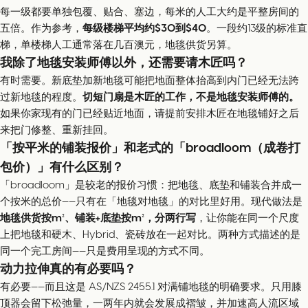
每一级都要单独包覆、贴合、塞边，每米的人工大约是平整房间的
五倍。作为参考，
每级楼梯平均约$30到$40
。一段约13级的标准直
梯，单楼梯人工通常落在几百澳元，地毯供货另算。
我除了地毯安装师傅以外，还需要请木匠吗？
有时需要。新底垫加新地毯可能把地面整体抬高到内门已经无法跨
过新地毯的程度。
切短门扇是木匠的工作，不是地毯安装师傅的。
如果你家现有的门已经贴近地面，请提前安排木匠在地毯铺好之后
来把门修整、重新挂回。
「按平米的铺装报价」和老式的「broadloom（成卷打
包价）」有什么区别？
「broadloom」是较老的报价习惯：把地毯、底垫和铺装合并成一
个按米的总价——只有在「地毯对地毯」的对比里好用。现代做法是
地毯供货按m²、铺装+底垫按m²，分两行写
，让你能在同一个尺度
上把地毯和硬木、Hybrid、瓷砖放在一起对比。两种方式描述的是
同一个完工房间——只是费用呈现的方式不同。
动力拉伸真的有必要吗？
有必要——而且这是 AS/NZS 2455.1 对满铺地毯的明确要求。只用膝
顶器会留下松弛量，一两年内就会发展成褶皱，并加速高人流区域