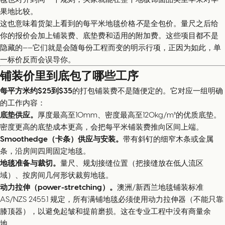
果地比较。
这也意味着货架上看到的每平米地毯价格
不
是全包价。量尺之后给
你的报价会加上铺装费、底垫费和适用的附加费。这些项目都不是
隐藏的——它们就是会随每份工程而变的明示行项，正因为如此，单
一标价反而会误导你。
铺装价里到底包了哪些工序
每平方米约$25到$35
的打包铺装费不是随便定的。它对应一组明确
的工作内容：
底垫供应。
厚度最高至10mm、密度最高至120kg/m³的优质底垫。
密度更高的底垫成本更高，会把每平米铺装费推向区间上端。
Smoothedge（卡条）供应与安装。
带有斜钉的细窄木条或金属
条，沿房间四周固定地毯。
地毯准备与裁切。
量尺、规划接缝位置（把接缝放在低人流区
域）、按房间几何形状裁剪地毯。
动力拉伸（power-stretching）。
澳洲/新西兰地毯铺装标准
AS/NZS 2455.1 规定，所有满铺地毯必须使用动力拉伸器（不能只靠
膝顶器），以避免起皱和提前磨损。这在专业工程中没有商量余
地。