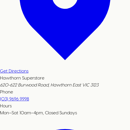
Get Directions
Hawthorn Superstore
620-622 Burwood Road, Hawthorn East VIC 3123
Phone
(03) 9696 9998
Hours
Mon–Sat 10am–4pm, Closed Sundays