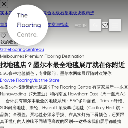
实木复合地板
地毯
强化复合地板
石塑地板
块毯精选
首页
联系我们 / 来店参观
文章与指南
中文
|
EN
我的收藏
@theflooringcentreau
Melbourne’s Premium Flooring Destination
找地毯店？墨尔本最全地毯展厅就在你附近
550多种地毯颜色，专业顾问，墨尔本两家展厅随时欢迎你
Browse Flooring
Visit the Store
在墨尔本找附近的地毯店？The Flooring Centre 有两家展厅——东区
Nunawading（7天营业）和内南区 Hawthorn East（周一至周六）
——合计拥有墨尔本最全的地毯系列：550多种颜色，Triexta纤维、
SDN耐磨地毯、涤纶、Hycraft 顶级羊毛地毯（Godfrey Hirst 旗下
品牌）全覆盖。买地毯必须亲手摸、在真实灯光下看颜色，还要跟
真正懂行的人聊聊不同绒毛高度的区别——这些来我们展厅都能搞